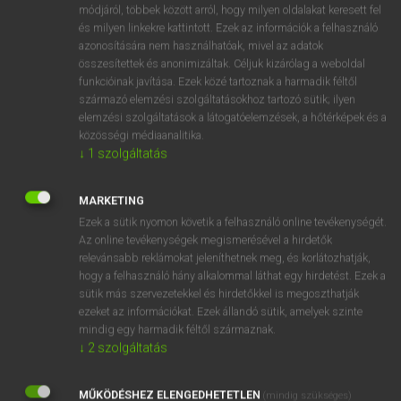
Magyar−holland szótár
arrow_forward_ios
módjáról, többek között arról, hogy milyen oldalakat keresett fel
és milyen linkekre kattintott. Ezek az információk a felhasználó
azonosítására nem használhatóak, mivel az adatok
összesítettek és anonimizáltak. Céljuk kizárólag a weboldal
funkcióinak javítása. Ezek közé tartoznak a harmadik féltől
származó elemzési szolgáltatásokhoz tartozó sütik; ilyen
elemzési szolgáltatások a látogatóelemzések, a hőtérképek és a
VAN ELŐFIZETÉSED?
közösségi médiaanalitika.
↓
1
szolgáltatás
Van előfizetésem a teljes szócikk megtekintéséhez.
BELÉPÉS
MARKETING
Ezek a sütik nyomon követik a felhasználó online tevékenységét.
Az online tevékenységek megismerésével a hirdetők
relevánsabb reklámokat jeleníthetnek meg, és korlátozhatják,
hogy a felhasználó hány alkalommal láthat egy hirdetést. Ezek a
sütik más szervezetekkel és hirdetőkkel is megoszthatják
ezeket az információkat. Ezek állandó sütik, amelyek szinte
NINCS ELŐFIZETÉSED?
mindig egy harmadik féltől származnak.
↓
2
szolgáltatás
Nincs regisztrációm és előfizetésem. A szótár 2 órás,
díjmentes próbaverziójának elindításához regisztrálok és
MŰKÖDÉSHEZ ELENGEDHETETLEN
belépek
.
(mindig szükséges)