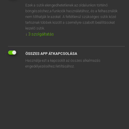
Ezek a sütik elengedhetetlenek az oldalunkon történő
REGISZTRÁCIÓ
böngészéshez,a funkciók használatához, és a felhasználók
nem tilthatják le azokat. A feltétlenül szükséges sütik közé
tartoznak többek között a személyre szabott beállításokat
kezelő sütik.
↓
3
szolgáltatás
Henry Kammer, Boschné Ablonczy Emőke
ÖSSZES APP ÁTKAPCSOLÁSA
MAGYAR−HOLLAND SZÓTÁR
Használja ezt a kapcsolót az összes alkalmazás
Kapcsolódó anyagok
engedélyezéséhez/letiltásához.
kilenced
kilencedik
kilences
kilencszáz
kilencszer
kilencszeres