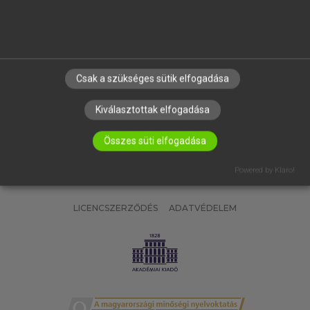
SÚGÓ
RÓLUNK
ELÉRHETŐSÉG
SÜTI BEÁLLÍTÁSOK
Csak a szükséges sütik elfogadása
IRATKOZZ FEL HÍRLEVELÜNKRE!
Kiválasztottak elfogadása
Összes süti elfogadása
Powered by Klaro!
LICENCSZERZŐDÉS
ADATVÉDELEM