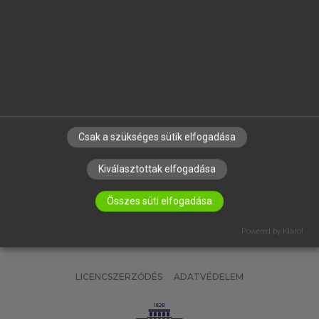
OKTATÁSI INTÉZMÉNYEKNEK
VÁLLALATI MEGOLDÁSOK
SÚGÓ
RÓLUNK
ELÉRHETŐSÉG
SÜTI BEÁLLÍTÁSOK
Csak a szükséges sütik elfogadása
IRATKOZZ FEL HÍRLEVELÜNKRE!
Kiválasztottak elfogadása
Összes süti elfogadása
Powered by Klaro!
LICENCSZERZŐDÉS
ADATVÉDELEM