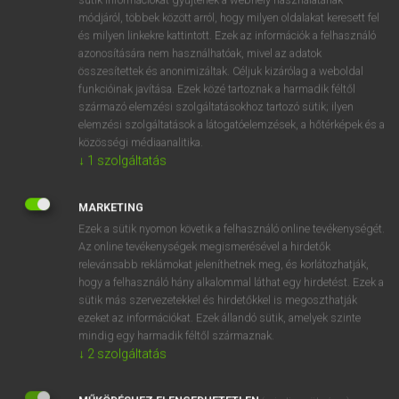
Magyar−holland szótár
módjáról, többek között arról, hogy milyen oldalakat keresett fel
és milyen linkekre kattintott. Ezek az információk a felhasználó
azonosítására nem használhatóak, mivel az adatok
összesítettek és anonimizáltak. Céljuk kizárólag a weboldal
funkcióinak javítása. Ezek közé tartoznak a harmadik féltől
származó elemzési szolgáltatásokhoz tartozó sütik; ilyen
elemzési szolgáltatások a látogatóelemzések, a hőtérképek és a
VAN ELŐFIZETÉSED?
közösségi médiaanalitika.
Van előfizetésem a teljes szócikk megtekintéséhez.
↓
1
szolgáltatás
BELÉPÉS
MARKETING
Ezek a sütik nyomon követik a felhasználó online tevékenységét.
Az online tevékenységek megismerésével a hirdetők
relevánsabb reklámokat jeleníthetnek meg, és korlátozhatják,
hogy a felhasználó hány alkalommal láthat egy hirdetést. Ezek a
sütik más szervezetekkel és hirdetőkkel is megoszthatják
ezeket az információkat. Ezek állandó sütik, amelyek szinte
NINCS ELŐFIZETÉSED?
mindig egy harmadik féltől származnak.
Nincs regisztrációm és előfizetésem. A szótár 2 órás,
↓
2
szolgáltatás
díjmentes próbaverziójának elindításához regisztrálok és
belépek
.