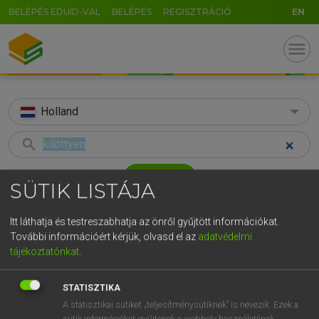
BELÉPÉS EDUID-VAL
BELÉPÉS
REGISZTRÁCIÓ
EN
menu
Holland
search
GR
KERESÉS
SÜTIK LISTÁJA
5
6
7
8
9
ö
ü
ó
TALÁLATOK
29 ms (1 db)
Itt láthatja és testreszabhatja az önről gyűjtött információkat.
r
t
z
u
i
o
p
ő
ú
További információért kérjük, olvasd el az
adatvédelmi
kilöttyen
tájékoztatónkat
.
g
h
j
k
l
é
á
ű
Ω
Magyar−holland szótár
v
b
n
m
,
.
-
AltGr
STATISZTIKA
HENRY KAMMER, BOSCHNÉ ABLONCZY EMŐKE
A statisztikai sütiket „teljesítménysütiknek” is nevezik. Ezek a
sütik információkat gyűjtenek a webhely használatának