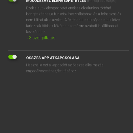
MŰKÖDÉSHEZ ELENGEDHETETLEN
(mindig szükséges)
Ezek a sütik elengedhetetlenek az oldalunkon történő
REGISZTRÁCIÓ
böngészéshez,a funkciók használatához, és a felhasználók
nem tilthatják le azokat. A feltétlenül szükséges sütik közé
tartoznak többek között a személyre szabott beállításokat
kezelő sütik.
↓
3
szolgáltatás
Henry Kammer, Boschné Ablonczy Emőke
MAGYAR−HOLLAND SZÓTÁR
ÖSSZES APP ÁTKAPCSOLÁSA
Kapcsolódó anyagok
Használja ezt a kapcsolót az összes alkalmazás
engedélyezéséhez/letiltásához.
kilowatt
kilowattóra
kilő
kilök
kilöttyen
kilöttyent