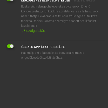
MŰKÖDÉSHEZ ELENGEDHETETLEN
(mindig szükséges)
Ezek a sütik elengedhetetlenek az oldalunkon történő
REGISZTRÁCIÓ
böngészéshez,a funkciók használatához, és a felhasználók
nem tilthatják le azokat. A feltétlenül szükséges sütik közé
tartoznak többek között a személyre szabott beállításokat
kezelő sütik.
↓
3
szolgáltatás
Henry Kammer, Boschné Ablonczy Emőke
MAGYAR−HOLLAND SZÓTÁR
ÖSSZES APP ÁTKAPCSOLÁSA
Kapcsolódó anyagok
Használja ezt a kapcsolót az összes alkalmazás
engedélyezéséhez/letiltásához.
kiles
kilét
kilincs
kilincsel
kiló
kiloccsan