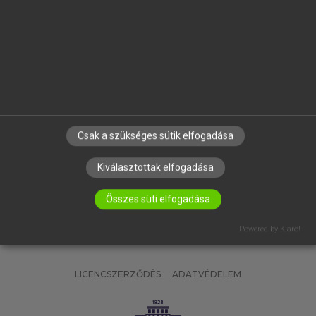
OKTATÁSI INTÉZMÉNYEKNEK
VÁLLALATI MEGOLDÁSOK
SÚGÓ
RÓLUNK
ELÉRHETŐSÉG
SÜTI BEÁLLÍTÁSOK
Csak a szükséges sütik elfogadása
IRATKOZZ FEL HÍRLEVELÜNKRE!
Kiválasztottak elfogadása
Összes süti elfogadása
Powered by Klaro!
LICENCSZERZŐDÉS
ADATVÉDELEM