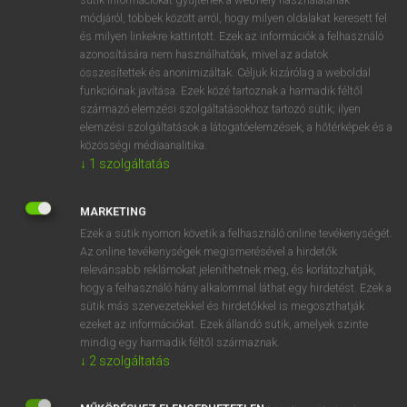
Magyar−holland szótár
arrow_forward_ios
módjáról, többek között arról, hogy milyen oldalakat keresett fel
és milyen linkekre kattintott. Ezek az információk a felhasználó
azonosítására nem használhatóak, mivel az adatok
összesítettek és anonimizáltak. Céljuk kizárólag a weboldal
funkcióinak javítása. Ezek közé tartoznak a harmadik féltől
származó elemzési szolgáltatásokhoz tartozó sütik; ilyen
elemzési szolgáltatások a látogatóelemzések, a hőtérképek és a
VAN ELŐFIZETÉSED?
közösségi médiaanalitika.
Van előfizetésem a teljes szócikk megtekintéséhez.
↓
1
szolgáltatás
BELÉPÉS
MARKETING
Ezek a sütik nyomon követik a felhasználó online tevékenységét.
Az online tevékenységek megismerésével a hirdetők
relevánsabb reklámokat jeleníthetnek meg, és korlátozhatják,
hogy a felhasználó hány alkalommal láthat egy hirdetést. Ezek a
sütik más szervezetekkel és hirdetőkkel is megoszthatják
ezeket az információkat. Ezek állandó sütik, amelyek szinte
NINCS ELŐFIZETÉSED?
mindig egy harmadik féltől származnak.
Nincs regisztrációm és előfizetésem. A szótár 2 órás,
↓
2
szolgáltatás
díjmentes próbaverziójának elindításához regisztrálok és
belépek
.