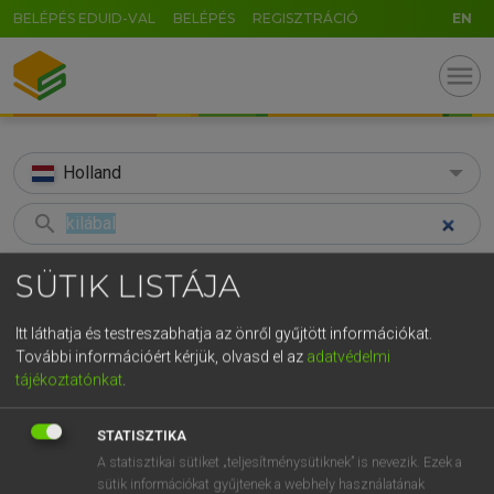
BELÉPÉS EDUID-VAL
BELÉPÉS
REGISZTRÁCIÓ
EN
menu
Holland
search
GR
KERESÉS
SÜTIK LISTÁJA
5
6
7
8
9
ö
ü
ó
TALÁLATOK
34 ms (2 db)
Itt láthatja és testreszabhatja az önről gyűjtött információkat.
r
t
z
u
i
o
p
ő
ú
További információért kérjük, olvasd el az
adatvédelmi
kilábal
inzinking
tájékoztatónkat
.
g
h
j
k
l
é
á
ű
Ω
Magyar−holland szótár
Holland−magyar szótár
v
b
n
m
,
.
-
AltGr
STATISZTIKA
A statisztikai sütiket „teljesítménysütiknek” is nevezik. Ezek a
HENRY KAMMER, BOSCHNÉ ABLONCZY EMŐKE
sütik információkat gyűjtenek a webhely használatának