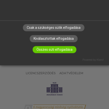
SÚGÓ
RÓLUNK
ELÉRHETŐSÉG
SÜTI BEÁLLÍTÁSOK
Csak a szükséges sütik elfogadása
IRATKOZZ FEL HÍRLEVELÜNKRE!
Kiválasztottak elfogadása
Összes süti elfogadása
Powered by Klaro!
LICENCSZERZŐDÉS
ADATVÉDELEM