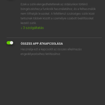
Ezek a sütik elengedhetetlenek az oldalunkon történő
REGISZTRÁCIÓ
böngészéshez,a funkciók használatához, és a felhasználók
nem tilthatják le azokat. A feltétlenül szükséges sütik közé
tartoznak többek között a személyre szabott beállításokat
kezelő sütik.
↓
3
szolgáltatás
Henry Kammer, Boschné Ablonczy Emőke
ÖSSZES APP ÁTKAPCSOLÁSA
MAGYAR−HOLLAND SZÓTÁR
Használja ezt a kapcsolót az összes alkalmazás
Kapcsolódó anyagok
engedélyezéséhez/letiltásához.
kiküldött
kikürtöl
kiküszöböl
kiküzd
kilábal
kilakoltat