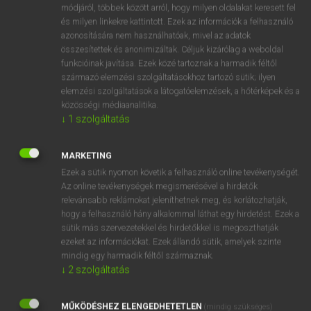
Magyar−holland szótár
arrow_forward_ios
módjáról, többek között arról, hogy milyen oldalakat keresett fel
és milyen linkekre kattintott. Ezek az információk a felhasználó
azonosítására nem használhatóak, mivel az adatok
összesítettek és anonimizáltak. Céljuk kizárólag a weboldal
funkcióinak javítása. Ezek közé tartoznak a harmadik féltől
származó elemzési szolgáltatásokhoz tartozó sütik; ilyen
elemzési szolgáltatások a látogatóelemzések, a hőtérképek és a
VAN ELŐFIZETÉSED?
közösségi médiaanalitika.
↓
1
szolgáltatás
Van előfizetésem a teljes szócikk megtekintéséhez.
BELÉPÉS
MARKETING
Ezek a sütik nyomon követik a felhasználó online tevékenységét.
Az online tevékenységek megismerésével a hirdetők
relevánsabb reklámokat jeleníthetnek meg, és korlátozhatják,
hogy a felhasználó hány alkalommal láthat egy hirdetést. Ezek a
sütik más szervezetekkel és hirdetőkkel is megoszthatják
ezeket az információkat. Ezek állandó sütik, amelyek szinte
NINCS ELŐFIZETÉSED?
mindig egy harmadik féltől származnak.
↓
2
szolgáltatás
Nincs regisztrációm és előfizetésem. A szótár 2 órás,
díjmentes próbaverziójának elindításához regisztrálok és
MŰKÖDÉSHEZ ELENGEDHETETLEN
belépek
.
(mindig szükséges)