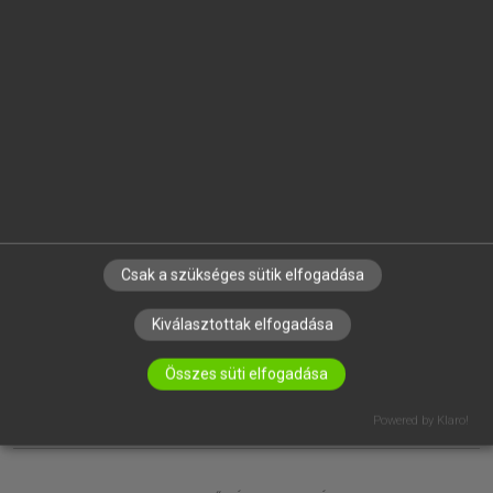
EGYÉNI FELHASZNÁLÓKNAK
TANULÓKNAK
OKTATÁSI INTÉZMÉNYEKNEK
VÁLLALATI MEGOLDÁSOK
SÚGÓ
RÓLUNK
ELÉRHETŐSÉG
SÜTI BEÁLLÍTÁSOK
Csak a szükséges sütik elfogadása
IRATKOZZ FEL HÍRLEVELÜNKRE!
Kiválasztottak elfogadása
Összes süti elfogadása
Powered by Klaro!