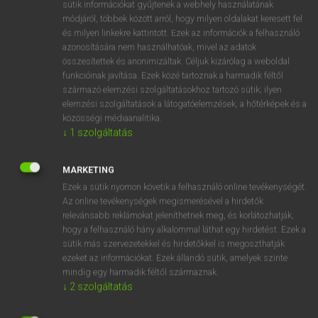
Magyar−holland szótár
arrow_forward_ios
sütik információkat gyűjtenek a webhely használatának
módjáról, többek között arról, hogy milyen oldalakat keresett fel
és milyen linkekre kattintott. Ezek az információk a felhasználó
azonosítására nem használhatóak, mivel az adatok
összesítettek és anonimizáltak. Céljuk kizárólag a weboldal
funkcióinak javítása. Ezek közé tartoznak a harmadik féltől
származó elemzési szolgáltatásokhoz tartozó sütik; ilyen
VAN ELŐFIZETÉSED?
elemzési szolgáltatások a látogatóelemzések, a hőtérképek és a
közösségi médiaanalitika.
Van előfizetésem a teljes szócikk megtekintéséhez.
↓
1
szolgáltatás
BELÉPÉS
MARKETING
Ezek a sütik nyomon követik a felhasználó online tevékenységét.
Az online tevékenységek megismerésével a hirdetők
relevánsabb reklámokat jeleníthetnek meg, és korlátozhatják,
hogy a felhasználó hány alkalommal láthat egy hirdetést. Ezek a
sütik más szervezetekkel és hirdetőkkel is megoszthatják
ezeket az információkat. Ezek állandó sütik, amelyek szinte
NINCS ELŐFIZETÉSED?
mindig egy harmadik féltől származnak.
Nincs regisztrációm és előfizetésem. A szótár 2 órás,
↓
2
szolgáltatás
díjmentes próbaverziójának elindításához regisztrálok és
belépek
.