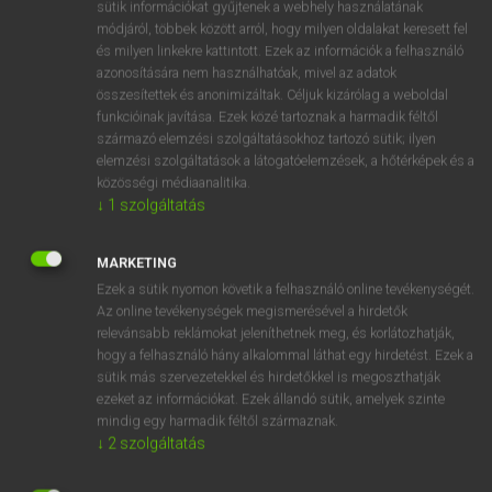
Magyar−holland szótár
arrow_forward_ios
sütik információkat gyűjtenek a webhely használatának
módjáról, többek között arról, hogy milyen oldalakat keresett fel
és milyen linkekre kattintott. Ezek az információk a felhasználó
azonosítására nem használhatóak, mivel az adatok
összesítettek és anonimizáltak. Céljuk kizárólag a weboldal
funkcióinak javítása. Ezek közé tartoznak a harmadik féltől
származó elemzési szolgáltatásokhoz tartozó sütik; ilyen
VAN ELŐFIZETÉSED?
elemzési szolgáltatások a látogatóelemzések, a hőtérképek és a
közösségi médiaanalitika.
Van előfizetésem a teljes szócikk megtekintéséhez.
↓
1
szolgáltatás
BELÉPÉS
MARKETING
Ezek a sütik nyomon követik a felhasználó online tevékenységét.
Az online tevékenységek megismerésével a hirdetők
relevánsabb reklámokat jeleníthetnek meg, és korlátozhatják,
hogy a felhasználó hány alkalommal láthat egy hirdetést. Ezek a
sütik más szervezetekkel és hirdetőkkel is megoszthatják
ezeket az információkat. Ezek állandó sütik, amelyek szinte
NINCS ELŐFIZETÉSED?
mindig egy harmadik féltől származnak.
Nincs regisztrációm és előfizetésem. A szótár 2 órás,
↓
2
szolgáltatás
díjmentes próbaverziójának elindításához regisztrálok és
belépek
.