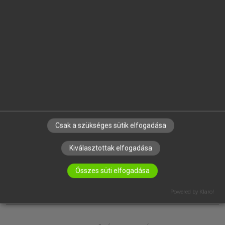
EGYÉNI FELHASZNÁLÓKNAK
TANULÓKNAK
OKTATÁSI INTÉZMÉNYEKNEK
VÁLLALATI MEGOLDÁSOK
SÚGÓ
RÓLUNK
ELÉRHETŐSÉG
SÜTI BEÁLLÍTÁSOK
Csak a szükséges sütik elfogadása
IRATKOZZ FEL HÍRLEVELÜNKRE!
Kiválasztottak elfogadása
Összes süti elfogadása
Powered by Klaro!