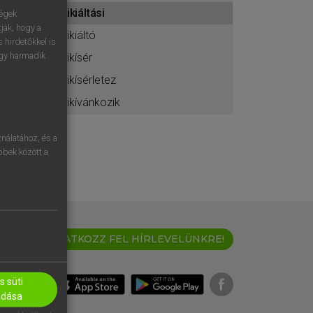
ához
kikiáltási
ségek
ják, hogy a
kikiáltó
 hirdetőkkel is
egy harmadik
kikísér
kikísérletez
kikívánkozik
nálatához, és a
öbbek között a
IRATKOZZ FEL HÍRLEVELÜNKRE!
 süti
adása