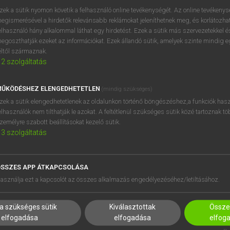
próbaverziójának elindítás
zek a sütik nyomon követik a felhasználó online tevékenységét. Az online tevékeny
BELÉPÉS
regisztrálok és
belépek
.
egismerésével a hirdetők relevánsabb reklámokat jeleníthetnek meg, és korlátozhat
elhasználó hány alkalommal láthat egy hirdetést. Ezek a sütik más szervezetekkel és
egoszthatják ezeket az információkat. Ezek állandó sütik, amelyek szinte mindig 
REGISZTRÁCIÓ
éltől származnak.
2
szolgáltatás
ŰKÖDÉSHEZ ELENGEDHETETLEN
(mindig szükséges)
zek a sütik elengedhetetlenek az oldalunkon történő böngészéshez,a funkciók hasz
elhasználók nem tilthatják le azokat. A feltétlenül szükséges sütik közé tartoznak t
zemélyre szabott beállításokat kezelő sütik.
3
szolgáltatás
SSZES APP ÁTKAPCSOLÁSA
HASZNÁLÓKNAK
SÚGÓ
asználja ezt a kapcsolót az összes alkalmazás engedélyezéséhez/letiltásához.
K
RÓLUNK
NTÉZMÉNYEKNEK
ELÉRHETŐSÉG
a szükséges sütik
Kiválasztottak
Összes
MEGOLDÁSOK
SÜTI BEÁLLÍTÁSOK
elfogadása
elfogadása
elfog