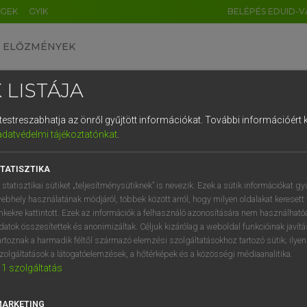
ÉGEK
GYIK
BELÉPÉS EDUID-V
ELŐZMÉNYEK
 LISTÁJA
és testreszabhatja az önről gyűjtött információkat.
További információért k
HU
DE
CN
FR
ES
IT
NL
RU
GR
adatvédelmi tájékoztatónkat
.
Y KAMMER, BOSCHNÉ ABLONCZY EMŐKE
1
2
3
4
5
6
7
8
9
ar−holland szótár
TATISZTIKA
q
w
e
r
t
z
u
i
 statisztikai sütiket „teljesítménysütiknek” is nevezik. Ezek a sütik információkat gy
ebhely használatának módjáról, többek között arról, hogy milyen oldalakat keresett 
a
s
d
f
g
h
j
k
l
é
inkekre kattintott. Ezek az információk a felhasználó azonosítására nem használható
datok összesítettek és anonimizáltak. Céljuk kizárólag a weboldal funkcióinak javít
í
y
x
c
v
b
n
m
,
.
artoznak a harmadik féltől származó elemzési szolgáltatásokhoz tartozó sütik; ilye
zolgáltatások a látogatóelemzések, a hőtérképek és a közösségi médiaanalitika.
VAN ELŐFIZETÉSED?
NINCS ELŐFIZETÉSED
1
szolgáltatás
előfizetésem a teljes szócikk
Nincs regisztrációm és előfiz
megtekintéséhez.
A szótár 2 órás, díjmente
MARKETING