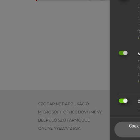
E
m
f
m
f
↓
M
E
f
s
↓
Ö
SZOTAR.NET APPLIKÁCIÓ
EGYÉNI FEL
H
MICROSOFT OFFICE BŐVÍTMÉNY
TANULÓKNA
BEÉPÜLŐ SZÓTÁRMODUL
OKTATÁSI I
Csak 
ONLINE NYELVVIZSGA
VÁLLALATI 