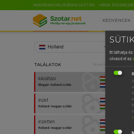
AKADÉMIAI HELYESÍRÁSI SZÓTÁR
HÍREK, ÉRDEKESS
KEDVENCEK
SÜTIK
search
Holland
Itt láthatja 
EN
olvasd el az
TALÁLATOK
HENR
43 ms (3 db)
0
Magy
S
kikiáltási
A
Magyar−holland szótár
w
l
a
inzet
t
Holland−magyar szótár
s
↓
inzetten
Van 
Holland−magyar szótár