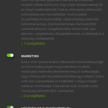
Magyar−holland szótár
módjáról, többek között arról, hogy milyen oldalakat keresett fel
és milyen linkekre kattintott. Ezek az információk a felhasználó
azonosítására nem használhatóak, mivel az adatok
összesítettek és anonimizáltak. Céljuk kizárólag a weboldal
funkcióinak javítása. Ezek közé tartoznak a harmadik féltől
származó elemzési szolgáltatásokhoz tartozó sütik; ilyen
elemzési szolgáltatások a látogatóelemzések, a hőtérképek és a
VAN ELŐFIZETÉSED?
közösségi médiaanalitika.
Van előfizetésem a teljes szócikk megtekintéséhez.
↓
1
szolgáltatás
BELÉPÉS
MARKETING
Ezek a sütik nyomon követik a felhasználó online tevékenységét.
Az online tevékenységek megismerésével a hirdetők
relevánsabb reklámokat jeleníthetnek meg, és korlátozhatják,
hogy a felhasználó hány alkalommal láthat egy hirdetést. Ezek a
sütik más szervezetekkel és hirdetőkkel is megoszthatják
ezeket az információkat. Ezek állandó sütik, amelyek szinte
NINCS ELŐFIZETÉSED?
mindig egy harmadik féltől származnak.
Nincs regisztrációm és előfizetésem. A szótár 2 órás,
↓
2
szolgáltatás
díjmentes próbaverziójának elindításához regisztrálok és
belépek
.