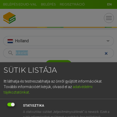
BELÉPÉS EDUID-VAL
BELÉPÉS
REGISZTRÁCIÓ
EN
menu
Holland
search
GR
KERESÉS
SÜTIK LISTÁJA
5
6
7
8
9
ö
ü
ó
TALÁLATOK
30 ms (1 db)
Itt láthatja és testreszabhatja az önről gyűjtött információkat.
r
t
z
u
i
o
p
ő
ú
További információért kérjük, olvasd el az
adatvédelmi
kikelet
tájékoztatónkat
.
g
h
j
k
l
é
á
ű
Ω
Magyar−holland szótár
v
b
n
m
,
.
-
AltGr
STATISZTIKA
HENRY KAMMER, BOSCHNÉ ABLONCZY EMŐKE
A statisztikai sütiket „teljesítménysütiknek” is nevezik. Ezek a
sütik információkat gyűjtenek a webhely használatának