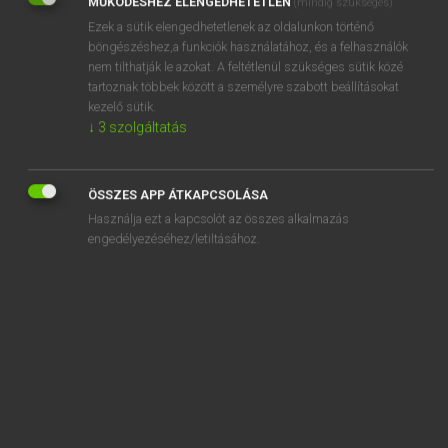
MŰKÖDÉSHEZ ELENGEDHETETLEN
(mindig szükséges)
Ezek a sütik elengedhetetlenek az oldalunkon történő
REGISZTRÁCIÓ
böngészéshez,a funkciók használatához, és a felhasználók
nem tilthatják le azokat. A feltétlenül szükséges sütik közé
tartoznak többek között a személyre szabott beállításokat
kezelő sütik.
↓
3
szolgáltatás
Henry Kammer, Boschné Ablonczy Emőke
MAGYAR−HOLLAND SZÓTÁR
ÖSSZES APP ÁTKAPCSOLÁSA
Kapcsolódó anyagok
Használja ezt a kapcsolót az összes alkalmazás
engedélyezéséhez/letiltásához.
kikapós
kikecmereg
kikefél
kikel
kikelet
kikeményít