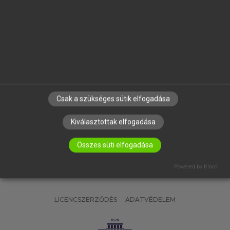
OKTATÁSI INTÉZMÉNYEKNEK
VÁLLALATI MEGOLDÁSOK
SÚGÓ
RÓLUNK
ELÉRHETŐSÉG
SÜTI BEÁLLÍTÁSOK
Csak a szükséges sütik elfogadása
IRATKOZZ FEL HÍRLEVELÜNKRE!
Kiválasztottak elfogadása
Összes süti elfogadása
Powered by Klaro!
LICENCSZERZŐDÉS
ADATVÉDELEM