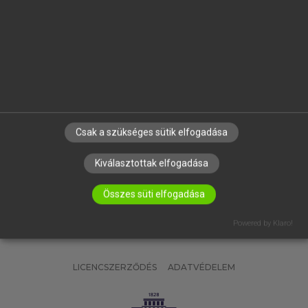
OKTATÁSI INTÉZMÉNYEKNEK
VÁLLALATI MEGOLDÁSOK
SÚGÓ
RÓLUNK
ELÉRHETŐSÉG
SÜTI BEÁLLÍTÁSOK
Csak a szükséges sütik elfogadása
IRATKOZZ FEL HÍRLEVELÜNKRE!
Kiválasztottak elfogadása
Összes süti elfogadása
Powered by Klaro!
LICENCSZERZŐDÉS
ADATVÉDELEM