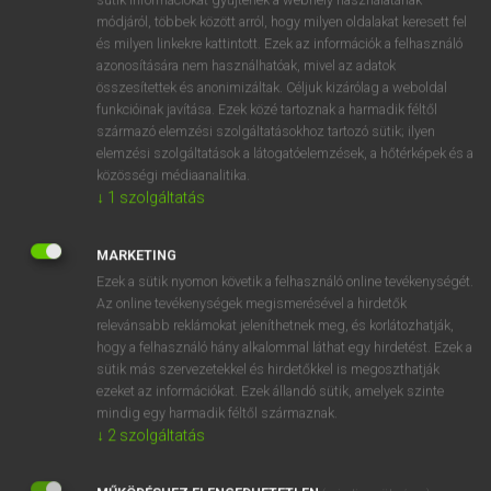
Magyar−holland szótár
arrow_forward_ios
módjáról, többek között arról, hogy milyen oldalakat keresett fel
és milyen linkekre kattintott. Ezek az információk a felhasználó
azonosítására nem használhatóak, mivel az adatok
összesítettek és anonimizáltak. Céljuk kizárólag a weboldal
funkcióinak javítása. Ezek közé tartoznak a harmadik féltől
származó elemzési szolgáltatásokhoz tartozó sütik; ilyen
elemzési szolgáltatások a látogatóelemzések, a hőtérképek és a
VAN ELŐFIZETÉSED?
közösségi médiaanalitika.
Van előfizetésem a teljes szócikk megtekintéséhez.
↓
1
szolgáltatás
BELÉPÉS
MARKETING
Ezek a sütik nyomon követik a felhasználó online tevékenységét.
Az online tevékenységek megismerésével a hirdetők
relevánsabb reklámokat jeleníthetnek meg, és korlátozhatják,
hogy a felhasználó hány alkalommal láthat egy hirdetést. Ezek a
sütik más szervezetekkel és hirdetőkkel is megoszthatják
ezeket az információkat. Ezek állandó sütik, amelyek szinte
NINCS ELŐFIZETÉSED?
mindig egy harmadik féltől származnak.
Nincs regisztrációm és előfizetésem. A szótár 2 órás,
↓
2
szolgáltatás
díjmentes próbaverziójának elindításához regisztrálok és
belépek
.