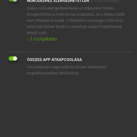
MŰKÖDÉSHEZ ELENGEDHETETLEN
(mindig szükséges)
Ezek a sütik elengedhetetlenek az oldalunkon történő
REGISZTRÁCIÓ
böngészéshez,a funkciók használatához, és a felhasználók
nem tilthatják le azokat. A feltétlenül szükséges sütik közé
tartoznak többek között a személyre szabott beállításokat
kezelő sütik.
↓
3
szolgáltatás
Henry Kammer, Boschné Ablonczy Emőke
MAGYAR−HOLLAND SZÓTÁR
ÖSSZES APP ÁTKAPCSOLÁSA
Kapcsolódó anyagok
Használja ezt a kapcsolót az összes alkalmazás
engedélyezéséhez/letiltásához.
kikapcsol
kikapcsolódás
kikapcsolódik
kikapós
kikecmereg
kikefél