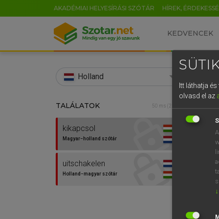
AKADÉMIAI HELYESÍRÁSI SZÓTÁR
HÍREK, ÉRDEKESS
KEDVENCEK
SÜTIK
search
Holland
Itt láthatja 
EN
olvasd el az
TALÁLATOK
HENR
50 ms (2 db)
0
Magy
S
kikapcsol
A
Magyar−holland szótár
w
l
a
uitschakelen
t
Holland−magyar szótár
s
↓
Van 