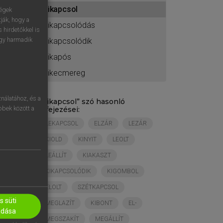
ához
kikapcsol
ségek
ják, hogy a
kikapcsolódás
 hirdetőkkel is
egy harmadik
kikapcsolódik
kikapós
kikecmereg
nálatához, és a
„
kikapcsol
” szó hasonló
öbbek között a
kifejezései:
LEKAPCSOL
ELZÁR
LEZÁR
KIOLD
KINYIT
LEOLT
LEÁLLÍT
KIAKASZT
KIKAPCSOLÓDIK
KIGOMBOL
ELOLT
SZÉTKAPCSOL
 süti
MEGLAZÍT
KIBONT
EL-
adása
MEGSZAKÍT
MEGÁLLÍT