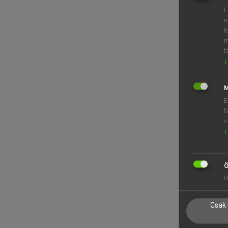
E
m
f
m
f
↓
M
E
f
s
↓
Ö
H
Csak 