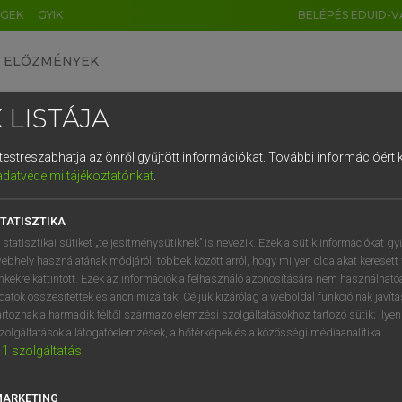
ÉGEK
GYIK
BELÉPÉS EDUID-V
ELŐZMÉNYEK
 LISTÁJA
és testreszabhatja az önről gyűjtött információkat.
További információért k
HU
DE
CN
FR
ES
IT
NL
RU
GR
adatvédelmi tájékoztatónkat
.
Y KAMMER, BOSCHNÉ ABLONCZY EMŐKE
1
2
3
4
5
6
7
8
9
ar−holland szótár
TATISZTIKA
q
w
e
r
t
z
u
i
 statisztikai sütiket „teljesítménysütiknek” is nevezik. Ezek a sütik információkat gy
ebhely használatának módjáról, többek között arról, hogy milyen oldalakat keresett 
a
s
d
f
g
h
j
k
l
é
inkekre kattintott. Ezek az információk a felhasználó azonosítására nem használható
datok összesítettek és anonimizáltak. Céljuk kizárólag a weboldal funkcióinak javít
í
y
x
c
v
b
n
m
,
.
artoznak a harmadik féltől származó elemzési szolgáltatásokhoz tartozó sütik; ilye
zolgáltatások a látogatóelemzések, a hőtérképek és a közösségi médiaanalitika.
VAN ELŐFIZETÉSED?
NINCS ELŐFIZETÉSED
1
szolgáltatás
előfizetésem a teljes szócikk
Nincs regisztrációm és előfiz
megtekintéséhez.
A szótár 2 órás, díjmente
MARKETING