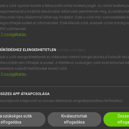
próbaverziójának elindítás
zek a sütik nyomon követik a felhasználó online tevékenységét. Az online tevékeny
BELÉPÉS
regisztrálok és
belépek
.
egismerésével a hirdetők relevánsabb reklámokat jeleníthetnek meg, és korlátozhat
elhasználó hány alkalommal láthat egy hirdetést. Ezek a sütik más szervezetekkel és
egoszthatják ezeket az információkat. Ezek állandó sütik, amelyek szinte mindig 
REGISZTRÁCIÓ
éltől származnak.
2
szolgáltatás
ŰKÖDÉSHEZ ELENGEDHETETLEN
(mindig szükséges)
zek a sütik elengedhetetlenek az oldalunkon történő böngészéshez,a funkciók hasz
elhasználók nem tilthatják le azokat. A feltétlenül szükséges sütik közé tartoznak t
zemélyre szabott beállításokat kezelő sütik.
3
szolgáltatás
SSZES APP ÁTKAPCSOLÁSA
asználja ezt a kapcsolót az összes alkalmazás engedélyezéséhez/letiltásához.
a szükséges sütik
Kiválasztottak
Összes
elfogadása
elfogadása
elfog