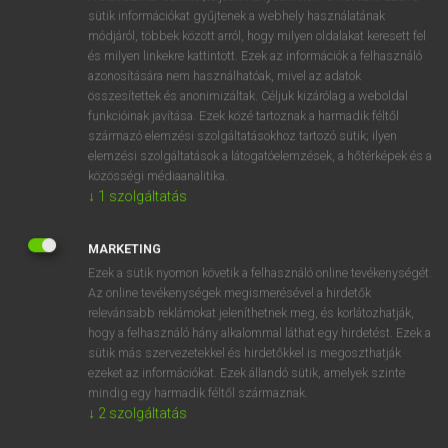
Magyar−holland szótár
arrow_forward_ios
sütik információkat gyűjtenek a webhely használatának
módjáról, többek között arról, hogy milyen oldalakat keresett fel
és milyen linkekre kattintott. Ezek az információk a felhasználó
azonosítására nem használhatóak, mivel az adatok
összesítettek és anonimizáltak. Céljuk kizárólag a weboldal
funkcióinak javítása. Ezek közé tartoznak a harmadik féltől
származó elemzési szolgáltatásokhoz tartozó sütik; ilyen
VAN ELŐFIZETÉSED?
elemzési szolgáltatások a látogatóelemzések, a hőtérképek és a
Van előfizetésem a teljes szócikk megtekintéséhez.
közösségi médiaanalitika.
↓
1
szolgáltatás
BELÉPÉS
MARKETING
Ezek a sütik nyomon követik a felhasználó online tevékenységét.
Az online tevékenységek megismerésével a hirdetők
relevánsabb reklámokat jeleníthetnek meg, és korlátozhatják,
hogy a felhasználó hány alkalommal láthat egy hirdetést. Ezek a
sütik más szervezetekkel és hirdetőkkel is megoszthatják
NINCS ELŐFIZETÉSED?
ezeket az információkat. Ezek állandó sütik, amelyek szinte
mindig egy harmadik féltől származnak.
Nincs regisztrációm és előfizetésem. A szótár 2 órás,
↓
2
szolgáltatás
díjmentes próbaverziójának elindításához regisztrálok és
belépek
.