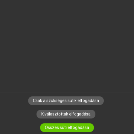
MICROSOFT OFFICE BŐVÍTMÉNY
BEÉPÜLŐ SZÓTÁRMODUL
ONLINE NYELVVIZSGA
EGYÉNI FELHASZNÁLÓKNAK
TANULÓKNAK
OKTATÁSI INTÉZMÉNYEKNEK
VÁLLALATI MEGOLDÁSOK
SÚGÓ
RÓLUNK
ELÉRHETŐSÉG
SÜTI BEÁLLÍTÁSOK
Csak a szükséges sütik elfogadása
Kiválasztottak elfogadása
IRATKOZZ FEL HÍRLEVELÜNKRE!
Összes süti elfogadása