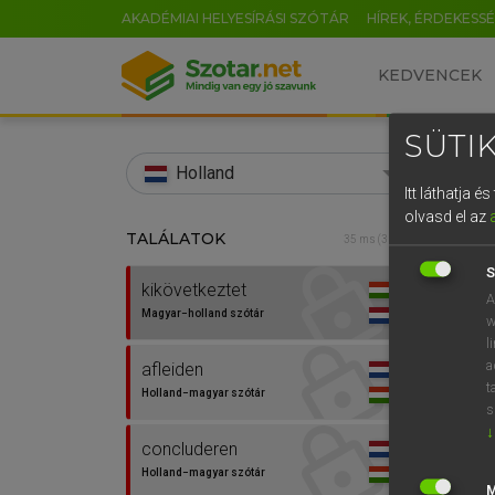
AKADÉMIAI HELYESÍRÁSI SZÓTÁR
HÍREK, ÉRDEKESS
KEDVENCEK
SÜTIK
search
Holland
Itt láthatja 
EN
olvasd el az
TALÁLATOK
HENR
35 ms (3 db)
0
Magy
S
kikövetkeztet
A
Magyar−holland szótár
w
l
a
afleiden
t
Holland−magyar szótár
s
↓
concluderen
Van 
Holland−magyar szótár