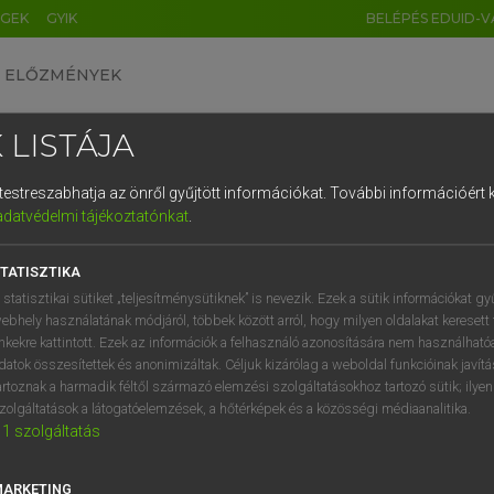
ÉGEK
GYIK
BELÉPÉS EDUID-V
ELŐZMÉNYEK
 LISTÁJA
és testreszabhatja az önről gyűjtött információkat.
További információért k
HU
DE
CN
FR
ES
IT
NL
RU
GR
adatvédelmi tájékoztatónkat
.
Y KAMMER, BOSCHNÉ ABLONCZY EMŐKE
1
2
3
4
5
6
7
8
9
ar−holland szótár
TATISZTIKA
q
w
e
r
t
z
u
i
 statisztikai sütiket „teljesítménysütiknek” is nevezik. Ezek a sütik információkat gy
ebhely használatának módjáról, többek között arról, hogy milyen oldalakat keresett 
a
s
d
f
g
h
j
k
l
é
inkekre kattintott. Ezek az információk a felhasználó azonosítására nem használható
datok összesítettek és anonimizáltak. Céljuk kizárólag a weboldal funkcióinak javít
í
y
x
c
v
b
n
m
,
.
artoznak a harmadik féltől származó elemzési szolgáltatásokhoz tartozó sütik; ilye
zolgáltatások a látogatóelemzések, a hőtérképek és a közösségi médiaanalitika.
VAN ELŐFIZETÉSED?
NINCS ELŐFIZETÉSED
1
szolgáltatás
előfizetésem a teljes szócikk
Nincs regisztrációm és előfiz
megtekintéséhez.
A szótár 2 órás, díjmente
MARKETING