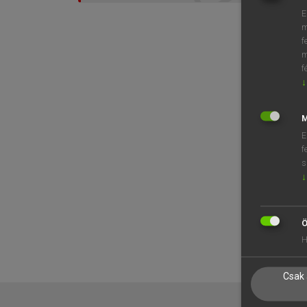
E
m
f
m
f
↓
M
E
f
s
↓
Ö
H
Csak 