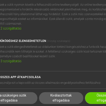
próbaverziójának elindítás
zek a sütik nyomon követik a felhasználó online tevékenységét. Az online tevékeny
BELÉPÉS
regisztrálok és
belépek
.
egismerésével a hirdetők relevánsabb reklámokat jeleníthetnek meg, és korlátozhat
elhasználó hány alkalommal láthat egy hirdetést. Ezek a sütik más szervezetekkel és
egoszthatják ezeket az információkat. Ezek állandó sütik, amelyek szinte mindig 
REGISZTRÁCIÓ
éltől származnak.
2
szolgáltatás
ŰKÖDÉSHEZ ELENGEDHETETLEN
(mindig szükséges)
zek a sütik elengedhetetlenek az oldalunkon történő böngészéshez,a funkciók hasz
elhasználók nem tilthatják le azokat. A feltétlenül szükséges sütik közé tartoznak t
zemélyre szabott beállításokat kezelő sütik.
3
szolgáltatás
SSZES APP ÁTKAPCSOLÁSA
asználja ezt a kapcsolót az összes alkalmazás engedélyezéséhez/letiltásához.
a szükséges sütik
Kiválasztottak
Összes
elfogadása
elfogadása
elfog