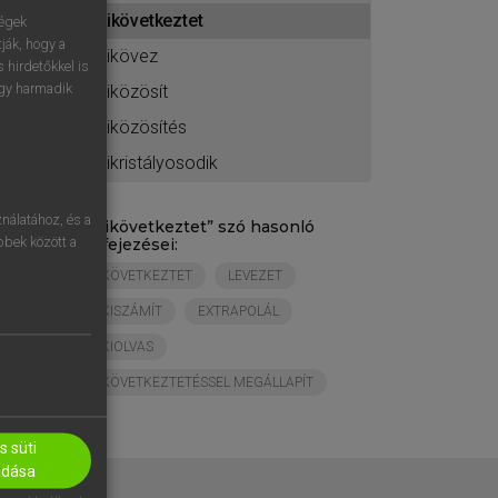
ához
kikövetkeztet
ségek
ják, hogy a
kikövez
 hirdetőkkel is
egy harmadik
kiközösít
kiközösítés
kikristályosodik
nálatához, és a
„
kikövetkeztet
” szó hasonló
öbbek között a
kifejezései:
KÖVETKEZTET
LEVEZET
KISZÁMÍT
EXTRAPOLÁL
KIOLVAS
KÖVETKEZTETÉSSEL MEGÁLLAPÍT
 süti
adása