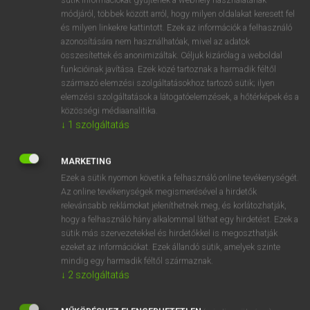
Magyar−holland szótár
arrow_forward_ios
módjáról, többek között arról, hogy milyen oldalakat keresett fel
és milyen linkekre kattintott. Ezek az információk a felhasználó
azonosítására nem használhatóak, mivel az adatok
összesítettek és anonimizáltak. Céljuk kizárólag a weboldal
funkcióinak javítása. Ezek közé tartoznak a harmadik féltől
származó elemzési szolgáltatásokhoz tartozó sütik; ilyen
elemzési szolgáltatások a látogatóelemzések, a hőtérképek és a
VAN ELŐFIZETÉSED?
közösségi médiaanalitika.
Van előfizetésem a teljes szócikk megtekintéséhez.
↓
1
szolgáltatás
BELÉPÉS
MARKETING
Ezek a sütik nyomon követik a felhasználó online tevékenységét.
Az online tevékenységek megismerésével a hirdetők
relevánsabb reklámokat jeleníthetnek meg, és korlátozhatják,
hogy a felhasználó hány alkalommal láthat egy hirdetést. Ezek a
sütik más szervezetekkel és hirdetőkkel is megoszthatják
ezeket az információkat. Ezek állandó sütik, amelyek szinte
NINCS ELŐFIZETÉSED?
mindig egy harmadik féltől származnak.
Nincs regisztrációm és előfizetésem. A szótár 2 órás,
↓
2
szolgáltatás
díjmentes próbaverziójának elindításához regisztrálok és
belépek
.