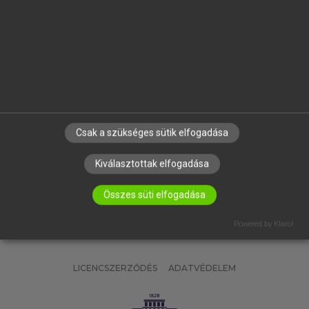
OKTATÁSI INTÉZMÉNYEKNEK
VÁLLALATI MEGOLDÁSOK
SÚGÓ
RÓLUNK
ELÉRHETŐSÉG
SÜTI BEÁLLÍTÁSOK
Csak a szükséges sütik elfogadása
IRATKOZZ FEL HÍRLEVELÜNKRE!
Kiválasztottak elfogadása
Összes süti elfogadása
Powered by Klaro!
LICENCSZERZŐDÉS
ADATVÉDELEM