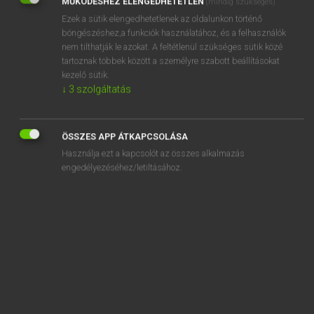
MŰKÖDÉSHEZ ELENGEDHETETLEN
(mindig szükséges)
Ezek a sütik elengedhetetlenek az oldalunkon történő
REGISZTRÁCIÓ
böngészéshez,a funkciók használatához, és a felhasználók
nem tilthatják le azokat. A feltétlenül szükséges sütik közé
tartoznak többek között a személyre szabott beállításokat
kezelő sütik.
↓
3
szolgáltatás
Henry Kammer, Boschné Ablonczy Emőke
MAGYAR−HOLLAND SZÓTÁR
ÖSSZES APP ÁTKAPCSOLÁSA
Kapcsolódó anyagok
Használja ezt a kapcsolót az összes alkalmazás
engedélyezéséhez/letiltásához.
kikötőhely
kikötőhíd
kikötőmunkás
kikötőnegyed
kikötőváros
kikövetkeztet