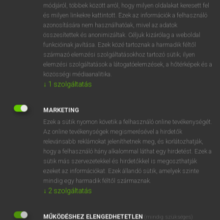
Magyar−holland szótár
módjáról, többek között arról, hogy milyen oldalakat keresett fel
és milyen linkekre kattintott. Ezek az információk a felhasználó
azonosítására nem használhatóak, mivel az adatok
összesítettek és anonimizáltak. Céljuk kizárólag a weboldal
funkcióinak javítása. Ezek közé tartoznak a harmadik féltől
származó elemzési szolgáltatásokhoz tartozó sütik; ilyen
elemzési szolgáltatások a látogatóelemzések, a hőtérképek és a
VAN ELŐFIZETÉSED?
közösségi médiaanalitika.
↓
1
szolgáltatás
Van előfizetésem a teljes szócikk megtekintéséhez.
BELÉPÉS
MARKETING
Ezek a sütik nyomon követik a felhasználó online tevékenységét.
Az online tevékenységek megismerésével a hirdetők
relevánsabb reklámokat jeleníthetnek meg, és korlátozhatják,
hogy a felhasználó hány alkalommal láthat egy hirdetést. Ezek a
sütik más szervezetekkel és hirdetőkkel is megoszthatják
ezeket az információkat. Ezek állandó sütik, amelyek szinte
NINCS ELŐFIZETÉSED?
mindig egy harmadik féltől származnak.
↓
2
szolgáltatás
Nincs regisztrációm és előfizetésem. A szótár 2 órás,
díjmentes próbaverziójának elindításához regisztrálok és
MŰKÖDÉSHEZ ELENGEDHETETLEN
belépek
.
(mindig szükséges)