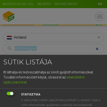
BELÉPÉS EDUID-VAL
BELÉPÉS
REGISZTRÁCIÓ
EN
menu
Holland
search
GR
KERESÉS
SÜTIK LISTÁJA
5
6
7
8
9
ö
ü
ó
TALÁLATOK
35 ms (1 db)
Itt láthatja és testreszabhatja az önről gyűjtött információkat.
r
t
z
u
i
o
p
ő
ú
További információért kérjük, olvasd el az
adatvédelmi
kikötőnegyed
tájékoztatónkat
.
g
h
j
k
l
é
á
ű
Ω
Magyar−holland szótár
v
b
n
m
,
.
-
AltGr
STATISZTIKA
A statisztikai sütiket „teljesítménysütiknek” is nevezik. Ezek a
HENRY KAMMER, BOSCHNÉ ABLONCZY EMŐKE
sütik információkat gyűjtenek a webhely használatának