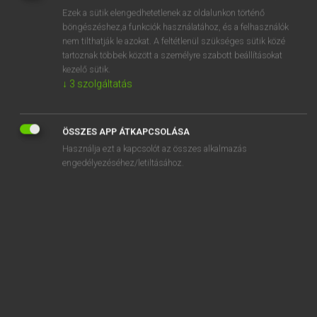
Ezek a sütik elengedhetetlenek az oldalunkon történő
REGISZTRÁCIÓ
böngészéshez,a funkciók használatához, és a felhasználók
nem tilthatják le azokat. A feltétlenül szükséges sütik közé
tartoznak többek között a személyre szabott beállításokat
kezelő sütik.
↓
3
szolgáltatás
Henry Kammer, Boschné Ablonczy Emőke
ÖSSZES APP ÁTKAPCSOLÁSA
MAGYAR−HOLLAND SZÓTÁR
Használja ezt a kapcsolót az összes alkalmazás
Kapcsolódó anyagok
engedélyezéséhez/letiltásához.
kikötő
kikötőhely
kikötőhíd
kikötőmunkás
kikötőnegyed
kikötőváros