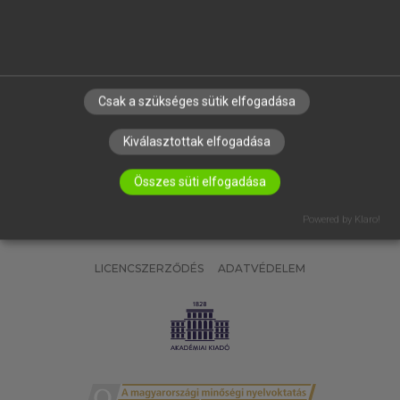
SÚGÓ
RÓLUNK
ELÉRHETŐSÉG
SÜTI BEÁLLÍTÁSOK
Csak a szükséges sütik elfogadása
IRATKOZZ FEL HÍRLEVELÜNKRE!
Kiválasztottak elfogadása
Összes süti elfogadása
Powered by Klaro!
LICENCSZERZŐDÉS
ADATVÉDELEM