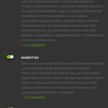
Magyar−holland szótár
arrow_forward_ios
sütik információkat gyűjtenek a webhely használatának
módjáról, többek között arról, hogy milyen oldalakat keresett fel
és milyen linkekre kattintott. Ezek az információk a felhasználó
azonosítására nem használhatóak, mivel az adatok
összesítettek és anonimizáltak. Céljuk kizárólag a weboldal
funkcióinak javítása. Ezek közé tartoznak a harmadik féltől
származó elemzési szolgáltatásokhoz tartozó sütik; ilyen
VAN ELŐFIZETÉSED?
elemzési szolgáltatások a látogatóelemzések, a hőtérképek és a
közösségi médiaanalitika.
Van előfizetésem a teljes szócikk megtekintéséhez.
↓
1
szolgáltatás
BELÉPÉS
MARKETING
Ezek a sütik nyomon követik a felhasználó online tevékenységét.
Az online tevékenységek megismerésével a hirdetők
relevánsabb reklámokat jeleníthetnek meg, és korlátozhatják,
hogy a felhasználó hány alkalommal láthat egy hirdetést. Ezek a
sütik más szervezetekkel és hirdetőkkel is megoszthatják
ezeket az információkat. Ezek állandó sütik, amelyek szinte
NINCS ELŐFIZETÉSED?
mindig egy harmadik féltől származnak.
Nincs regisztrációm és előfizetésem. A szótár 2 órás,
↓
2
szolgáltatás
díjmentes próbaverziójának elindításához regisztrálok és
belépek
.