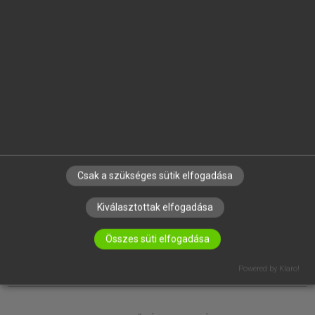
EGYÉNI FELHASZNÁLÓKNAK
TANULÓKNAK
OKTATÁSI INTÉZMÉNYEKNEK
VÁLLALATI MEGOLDÁSOK
SÚGÓ
RÓLUNK
ELÉRHETŐSÉG
SÜTI BEÁLLÍTÁSOK
Csak a szükséges sütik elfogadása
IRATKOZZ FEL HÍRLEVELÜNKRE!
Kiválasztottak elfogadása
Összes süti elfogadása
Powered by Klaro!