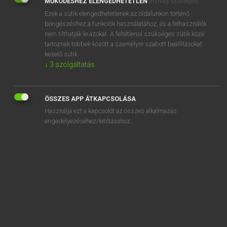
MŰKÖDÉSHEZ ELENGEDHETETLEN
(mindig szükséges)
Ezek a sütik elengedhetetlenek az oldalunkon történő
REGISZTRÁCIÓ
böngészéshez,a funkciók használatához, és a felhasználók
nem tilthatják le azokat. A feltétlenül szükséges sütik közé
tartoznak többek között a személyre szabott beállításokat
kezelő sütik.
↓
3
szolgáltatás
Henry Kammer, Boschné Ablonczy Emőke
MAGYAR−HOLLAND SZÓTÁR
ÖSSZES APP ÁTKAPCSOLÁSA
Kapcsolódó anyagok
Használja ezt a kapcsolót az összes alkalmazás
engedélyezéséhez/letiltásához.
kikosaraz
kikotor
kikotyog
kikottyant
kiköhög
kikölcsönöz