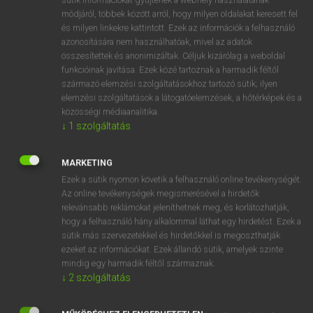
Magyar−holland szótár
módjáról, többek között arról, hogy milyen oldalakat keresett fel
és milyen linkekre kattintott. Ezek az információk a felhasználó
azonosítására nem használhatóak, mivel az adatok
összesítettek és anonimizáltak. Céljuk kizárólag a weboldal
funkcióinak javítása. Ezek közé tartoznak a harmadik féltől
származó elemzési szolgáltatásokhoz tartozó sütik; ilyen
elemzési szolgáltatások a látogatóelemzések, a hőtérképek és a
VAN ELŐFIZETÉSED?
közösségi médiaanalitika.
Van előfizetésem a teljes szócikk megtekintéséhez.
↓
1
szolgáltatás
BELÉPÉS
MARKETING
Ezek a sütik nyomon követik a felhasználó online tevékenységét.
Az online tevékenységek megismerésével a hirdetők
relevánsabb reklámokat jeleníthetnek meg, és korlátozhatják,
hogy a felhasználó hány alkalommal láthat egy hirdetést. Ezek a
sütik más szervezetekkel és hirdetőkkel is megoszthatják
ezeket az információkat. Ezek állandó sütik, amelyek szinte
NINCS ELŐFIZETÉSED?
mindig egy harmadik féltől származnak.
Nincs regisztrációm és előfizetésem. A szótár 2 órás,
↓
2
szolgáltatás
díjmentes próbaverziójának elindításához regisztrálok és
belépek
.