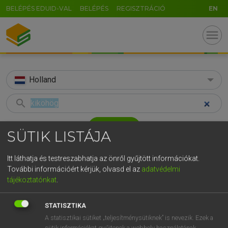
BELÉPÉS EDUID-VAL
BELÉPÉS
REGISZTRÁCIÓ
EN
menu
Holland
search
GR
KERESÉS
SÜTIK LISTÁJA
5
6
7
8
9
ö
ü
ó
TALÁLATOK
48 ms (1 db)
Itt láthatja és testreszabhatja az önről gyűjtött információkat.
r
t
z
u
i
o
p
ő
ú
További információért kérjük, olvasd el az
adatvédelmi
kiköhög
tájékoztatónkat
.
g
h
j
k
l
é
á
ű
Ω
Magyar−holland szótár
v
b
n
m
,
.
-
AltGr
STATISZTIKA
HENRY KAMMER, BOSCHNÉ ABLONCZY EMŐKE
A statisztikai sütiket „teljesítménysütiknek” is nevezik. Ezek a
sütik információkat gyűjtenek a webhely használatának