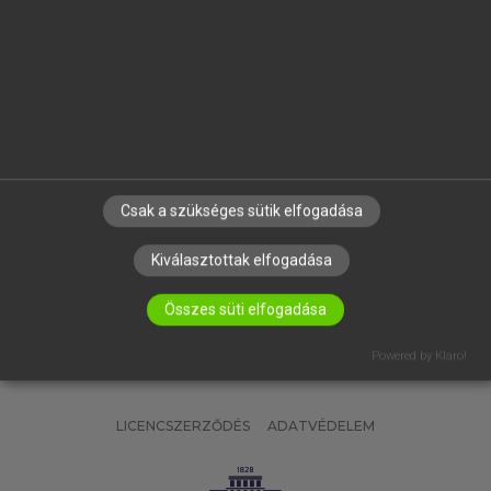
OKTATÁSI INTÉZMÉNYEKNEK
VÁLLALATI MEGOLDÁSOK
SÚGÓ
RÓLUNK
ELÉRHETŐSÉG
SÜTI BEÁLLÍTÁSOK
Csak a szükséges sütik elfogadása
IRATKOZZ FEL HÍRLEVELÜNKRE!
Kiválasztottak elfogadása
Összes süti elfogadása
Powered by Klaro!
LICENCSZERZŐDÉS
ADATVÉDELEM