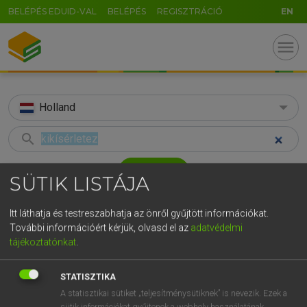
BELÉPÉS EDUID-VAL
BELÉPÉS
REGISZTRÁCIÓ
EN
menu
Holland
search
GR
KERESÉS
SÜTIK LISTÁJA
5
6
7
8
9
ö
ü
ó
TALÁLATOK
34 ms (1 db)
Itt láthatja és testreszabhatja az önről gyűjtött információkat.
r
t
z
u
i
o
p
ő
ú
További információért kérjük, olvasd el az
adatvédelmi
kikísérletez
tájékoztatónkat
.
g
h
j
k
l
é
á
ű
Ω
Magyar−holland szótár
v
b
n
m
,
.
-
AltGr
STATISZTIKA
HENRY KAMMER, BOSCHNÉ ABLONCZY EMŐKE
A statisztikai sütiket „teljesítménysütiknek” is nevezik. Ezek a
sütik információkat gyűjtenek a webhely használatának