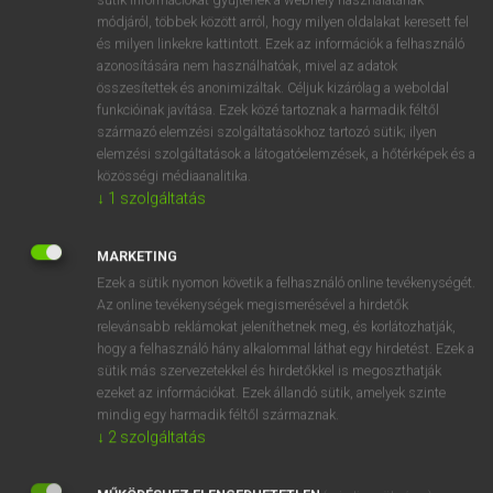
Magyar−holland szótár
módjáról, többek között arról, hogy milyen oldalakat keresett fel
és milyen linkekre kattintott. Ezek az információk a felhasználó
azonosítására nem használhatóak, mivel az adatok
összesítettek és anonimizáltak. Céljuk kizárólag a weboldal
funkcióinak javítása. Ezek közé tartoznak a harmadik féltől
származó elemzési szolgáltatásokhoz tartozó sütik; ilyen
elemzési szolgáltatások a látogatóelemzések, a hőtérképek és a
VAN ELŐFIZETÉSED?
közösségi médiaanalitika.
Van előfizetésem a teljes szócikk megtekintéséhez.
↓
1
szolgáltatás
BELÉPÉS
MARKETING
Ezek a sütik nyomon követik a felhasználó online tevékenységét.
Az online tevékenységek megismerésével a hirdetők
relevánsabb reklámokat jeleníthetnek meg, és korlátozhatják,
hogy a felhasználó hány alkalommal láthat egy hirdetést. Ezek a
sütik más szervezetekkel és hirdetőkkel is megoszthatják
ezeket az információkat. Ezek állandó sütik, amelyek szinte
NINCS ELŐFIZETÉSED?
mindig egy harmadik féltől származnak.
Nincs regisztrációm és előfizetésem. A szótár 2 órás,
↓
2
szolgáltatás
díjmentes próbaverziójának elindításához regisztrálok és
belépek
.