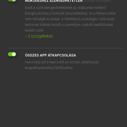
MŰKÖDÉSHEZ ELENGEDHETETLEN
(mindig szükséges)
Ezek a sütik elengedhetetlenek az oldalunkon történő
REGISZTRÁCIÓ
böngészéshez,a funkciók használatához, és a felhasználók
nem tilthatják le azokat. A feltétlenül szükséges sütik közé
tartoznak többek között a személyre szabott beállításokat
kezelő sütik.
↓
3
szolgáltatás
Henry Kammer, Boschné Ablonczy Emőke
MAGYAR−HOLLAND SZÓTÁR
ÖSSZES APP ÁTKAPCSOLÁSA
Kapcsolódó anyagok
Használja ezt a kapcsolót az összes alkalmazás
engedélyezéséhez/letiltásához.
kikiált
kikiáltási
kikiáltó
kikísér
kikísérletez
kikívánkozik