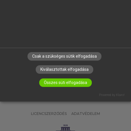
OKTATÁSI INTÉZMÉNYEKNEK
VÁLLALATI MEGOLDÁSOK
SÚGÓ
RÓLUNK
ELÉRHETŐSÉG
SÜTI BEÁLLÍTÁSOK
Csak a szükséges sütik elfogadása
IRATKOZZ FEL HÍRLEVELÜNKRE!
Kiválasztottak elfogadása
Összes süti elfogadása
Powered by Klaro!
LICENCSZERZŐDÉS
ADATVÉDELEM