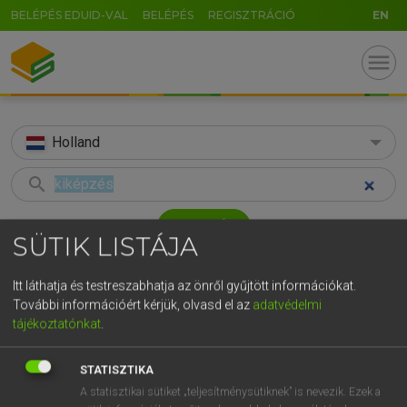
BELÉPÉS EDUID-VAL
BELÉPÉS
REGISZTRÁCIÓ
EN
menu
Holland
search
GR
KERESÉS
SÜTIK LISTÁJA
5
6
7
8
9
ö
ü
ó
TALÁLATOK
81 ms (3 db)
r
t
z
u
i
o
p
ő
ú
Itt láthatja és testreszabhatja az önről gyűjtött információkat.
További információért kérjük, olvasd el az
adatvédelmi
kiképzés
kiképez
katon
g
h
j
k
l
é
á
ű
Ω
tájékoztatónkat
.
Magyar−holland szótár
Magyar−holland szótár
Magyar−
v
b
n
m
,
.
-
AltGr
STATISZTIKA
HENRY KAMMER, BOSCHNÉ ABLONCZY EMŐKE
A statisztikai sütiket „teljesítménysütiknek” is nevezik. Ezek a