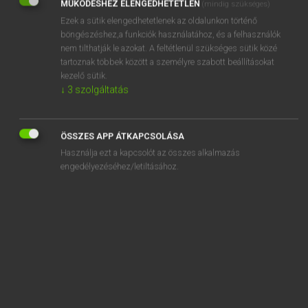
MŰKÖDÉSHEZ ELENGEDHETETLEN
(mindig szükséges)
Ezek a sütik elengedhetetlenek az oldalunkon történő
REGISZTRÁCIÓ
böngészéshez,a funkciók használatához, és a felhasználók
nem tilthatják le azokat. A feltétlenül szükséges sütik közé
tartoznak többek között a személyre szabott beállításokat
kezelő sütik.
↓
3
szolgáltatás
Henry Kammer, Boschné Ablonczy Emőke
MAGYAR−HOLLAND SZÓTÁR
ÖSSZES APP ÁTKAPCSOLÁSA
Kapcsolódó anyagok
Használja ezt a kapcsolót az összes alkalmazás
engedélyezéséhez/letiltásához.
kikémlel
kiken
kikényszerít
kiképez
kiképzés
kikér