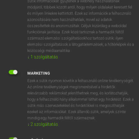
sütik információkat gyűjtenek a webhely használatának
Magyar−holland szótár
arrow_forward_ios
módjáról, többek között arról, hogy milyen oldalakat keresett fel
és milyen linkekre kattintott. Ezek az információk a felhasználó
azonosítására nem használhatóak, mivel az adatok
összesítettek és anonimizáltak. Céljuk kizárólag a weboldal
funkcióinak javítása. Ezek közé tartoznak a harmadik féltől
származó elemzési szolgáltatásokhoz tartozó sütik; ilyen
elemzési szolgáltatások a látogatóelemzések, a hőtérképek és a
VAN ELŐFIZETÉSED?
közösségi médiaanalitika.
Van előfizetésem a teljes szócikk megtekintéséhez.
↓
1
szolgáltatás
BELÉPÉS
MARKETING
Ezek a sütik nyomon követik a felhasználó online tevékenységét.
Az online tevékenységek megismerésével a hirdetők
relevánsabb reklámokat jeleníthetnek meg, és korlátozhatják,
hogy a felhasználó hány alkalommal láthat egy hirdetést. Ezek a
sütik más szervezetekkel és hirdetőkkel is megoszthatják
ezeket az információkat. Ezek állandó sütik, amelyek szinte
NINCS ELŐFIZETÉSED?
mindig egy harmadik féltől származnak.
Nincs regisztrációm és előfizetésem. A szótár 2 órás,
↓
2
szolgáltatás
díjmentes próbaverziójának elindításához regisztrálok és
belépek
.