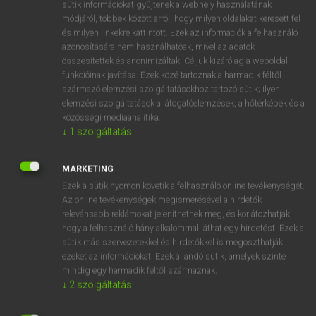
Magyar−holland szótár
arrow_forward_ios
sütik információkat gyűjtenek a webhely használatának
módjáról, többek között arról, hogy milyen oldalakat keresett fel
és milyen linkekre kattintott. Ezek az információk a felhasználó
azonosítására nem használhatóak, mivel az adatok
összesítettek és anonimizáltak. Céljuk kizárólag a weboldal
funkcióinak javítása. Ezek közé tartoznak a harmadik féltől
származó elemzési szolgáltatásokhoz tartozó sütik; ilyen
VAN ELŐFIZETÉSED?
elemzési szolgáltatások a látogatóelemzések, a hőtérképek és a
közösségi médiaanalitika.
Van előfizetésem a teljes szócikk megtekintéséhez.
↓
1
szolgáltatás
BELÉPÉS
MARKETING
Ezek a sütik nyomon követik a felhasználó online tevékenységét.
Az online tevékenységek megismerésével a hirdetők
relevánsabb reklámokat jeleníthetnek meg, és korlátozhatják,
hogy a felhasználó hány alkalommal láthat egy hirdetést. Ezek a
sütik más szervezetekkel és hirdetőkkel is megoszthatják
ezeket az információkat. Ezek állandó sütik, amelyek szinte
NINCS ELŐFIZETÉSED?
mindig egy harmadik féltől származnak.
Nincs regisztrációm és előfizetésem. A szótár 2 órás,
↓
2
szolgáltatás
díjmentes próbaverziójának elindításához regisztrálok és
belépek
.