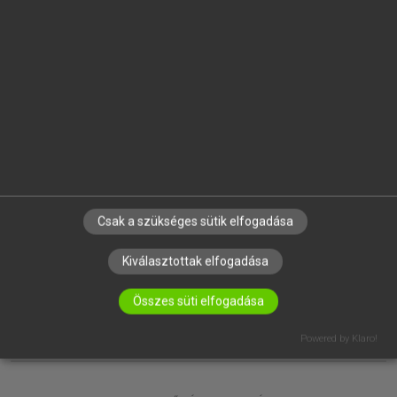
EGYÉNI FELHASZNÁLÓKNAK
TANULÓKNAK
OKTATÁSI INTÉZMÉNYEKNEK
VÁLLALATI MEGOLDÁSOK
SÚGÓ
RÓLUNK
ELÉRHETŐSÉG
SÜTI BEÁLLÍTÁSOK
Csak a szükséges sütik elfogadása
IRATKOZZ FEL HÍRLEVELÜNKRE!
Kiválasztottak elfogadása
Összes süti elfogadása
Powered by Klaro!