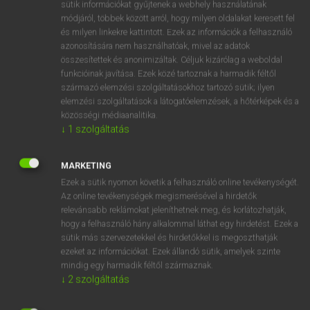
Magyar−holland szótár
arrow_forward_ios
sütik információkat gyűjtenek a webhely használatának
módjáról, többek között arról, hogy milyen oldalakat keresett fel
és milyen linkekre kattintott. Ezek az információk a felhasználó
azonosítására nem használhatóak, mivel az adatok
összesítettek és anonimizáltak. Céljuk kizárólag a weboldal
funkcióinak javítása. Ezek közé tartoznak a harmadik féltől
származó elemzési szolgáltatásokhoz tartozó sütik; ilyen
VAN ELŐFIZETÉSED?
elemzési szolgáltatások a látogatóelemzések, a hőtérképek és a
közösségi médiaanalitika.
Van előfizetésem a teljes szócikk megtekintéséhez.
↓
1
szolgáltatás
BELÉPÉS
MARKETING
Ezek a sütik nyomon követik a felhasználó online tevékenységét.
Az online tevékenységek megismerésével a hirdetők
relevánsabb reklámokat jeleníthetnek meg, és korlátozhatják,
hogy a felhasználó hány alkalommal láthat egy hirdetést. Ezek a
sütik más szervezetekkel és hirdetőkkel is megoszthatják
ezeket az információkat. Ezek állandó sütik, amelyek szinte
NINCS ELŐFIZETÉSED?
mindig egy harmadik féltől származnak.
Nincs regisztrációm és előfizetésem. A szótár 2 órás,
↓
2
szolgáltatás
díjmentes próbaverziójának elindításához regisztrálok és
belépek
.