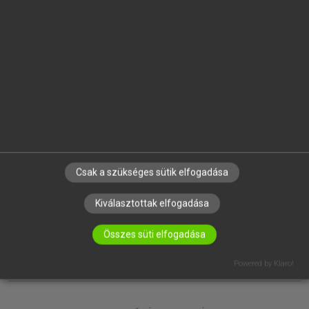
EGYÉNI FELHASZNÁLÓKNAK
TANULÓKNAK
OKTATÁSI INTÉZMÉNYEKNEK
VÁLLALATI MEGOLDÁSOK
SÚGÓ
RÓLUNK
ELÉRHETŐSÉG
SÜTI BEÁLLÍTÁSOK
Csak a szükséges sütik elfogadása
IRATKOZZ FEL HÍRLEVELÜNKRE!
Kiválasztottak elfogadása
Összes süti elfogadása
Powered by Klaro!