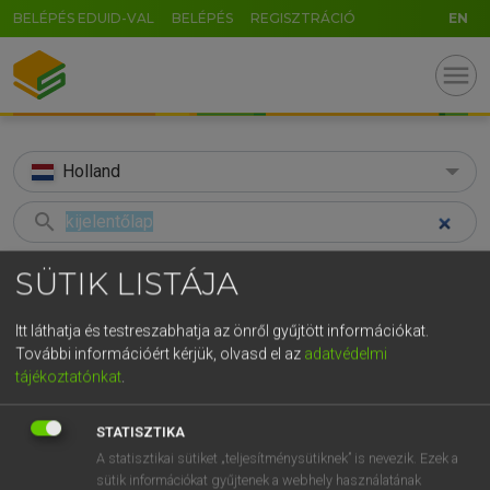
BELÉPÉS EDUID-VAL
BELÉPÉS
REGISZTRÁCIÓ
EN
menu
Holland
search
GR
KERESÉS
SÜTIK LISTÁJA
5
6
7
8
9
ö
ü
ó
TALÁLATOK
28 ms (1 db)
Itt láthatja és testreszabhatja az önről gyűjtött információkat.
r
t
z
u
i
o
p
ő
ú
További információért kérjük, olvasd el az
adatvédelmi
kijelentőlap
tájékoztatónkat
.
g
h
j
k
l
é
á
ű
Ω
Magyar−holland szótár
v
b
n
m
,
.
-
AltGr
STATISZTIKA
A statisztikai sütiket „teljesítménysütiknek” is nevezik. Ezek a
HENRY KAMMER, BOSCHNÉ ABLONCZY EMŐKE
sütik információkat gyűjtenek a webhely használatának