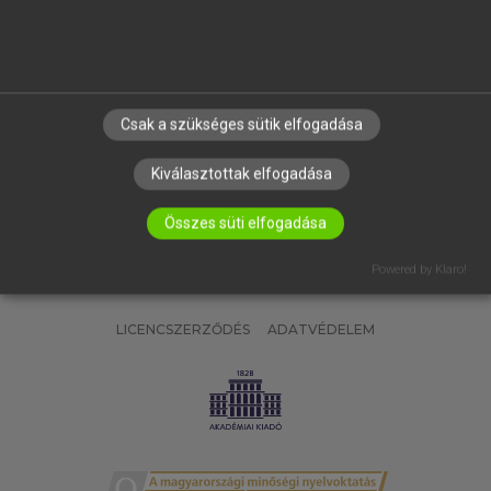
SÚGÓ
RÓLUNK
ELÉRHETŐSÉG
SÜTI BEÁLLÍTÁSOK
Csak a szükséges sütik elfogadása
IRATKOZZ FEL HÍRLEVELÜNKRE!
Kiválasztottak elfogadása
Összes süti elfogadása
Powered by Klaro!
LICENCSZERZŐDÉS
ADATVÉDELEM