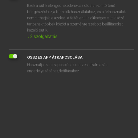
Ezek a sütik elengedhetetlenek az oldalunkon történő
REGISZTRÁCIÓ
böngészéshez,a funkciók használatához, és a felhasználók
nem tilthatják le azokat. A feltétlenül szükséges sütik közé
tartoznak többek között a személyre szabott beállításokat
kezelő sütik.
↓
3
szolgáltatás
Henry Kammer, Boschné Ablonczy Emőke
ÖSSZES APP ÁTKAPCSOLÁSA
MAGYAR−HOLLAND SZÓTÁR
Használja ezt a kapcsolót az összes alkalmazás
Kapcsolódó anyagok
engedélyezéséhez/letiltásához.
kijelent
kijelentés
kijelentkezik
kijelentő
kijelentőlap
kijelöl