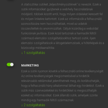
Magyar−holland szótár
arrow_forward_ios
A statisztikai sütiket „teljesítménysütiknek” is nevezik. Ezek a
sütik információkat gyűjtenek a webhely használatának
módjáról, többek között arról, hogy milyen oldalakat keresett fel
és milyen linkekre kattintott. Ezek az információk a felhasználó
azonosítására nem használhatóak, mivel az adatok
összesítettek és anonimizáltak. Céljuk kizárólag a weboldal
funkcióinak javítása. Ezek közé tartoznak a harmadik féltől
VAN ELŐFIZETÉSED?
származó elemzési szolgáltatásokhoz tartozó sütik; ilyen
Van előfizetésem a teljes szócikk megtekintéséhez.
elemzési szolgáltatások a látogatóelemzések, a hőtérképek és a
közösségi médiaanalitika.
BELÉPÉS
↓
1
szolgáltatás
MARKETING
Ezek a sütik nyomon követik a felhasználó online tevékenységét.
Az online tevékenységek megismerésével a hirdetők
relevánsabb reklámokat jeleníthetnek meg, és korlátozhatják,
hogy a felhasználó hány alkalommal láthat egy hirdetést. Ezek a
NINCS ELŐFIZETÉSED?
sütik más szervezetekkel és hirdetőkkel is megoszthatják
Nincs regisztrációm és előfizetésem. A szótár 2 órás,
ezeket az információkat. Ezek állandó sütik, amelyek szinte
mindig egy harmadik féltől származnak.
díjmentes próbaverziójának elindításához regisztrálok és
↓
2
szolgáltatás
belépek
.