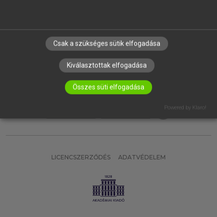
SÚGÓ
RÓLUNK
ELÉRHETŐSÉG
Csak a szükséges sütik elfogadása
SÜTI BEÁLLÍTÁSOK
Kiválasztottak elfogadása
IRATKOZZ FEL HÍRLEVELÜNKRE!
Összes süti elfogadása
Powered by Klaro!
LICENCSZERZŐDÉS
ADATVÉDELEM