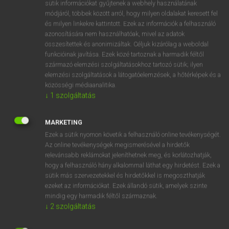
Magyar−holland szótár
arrow_forward_ios
sütik információkat gyűjtenek a webhely használatának
módjáról, többek között arról, hogy milyen oldalakat keresett fel
és milyen linkekre kattintott. Ezek az információk a felhasználó
azonosítására nem használhatóak, mivel az adatok
összesítettek és anonimizáltak. Céljuk kizárólag a weboldal
funkcióinak javítása. Ezek közé tartoznak a harmadik féltől
származó elemzési szolgáltatásokhoz tartozó sütik; ilyen
VAN ELŐFIZETÉSED?
elemzési szolgáltatások a látogatóelemzések, a hőtérképek és a
közösségi médiaanalitika.
Van előfizetésem a teljes szócikk megtekintéséhez.
↓
1
szolgáltatás
BELÉPÉS
MARKETING
Ezek a sütik nyomon követik a felhasználó online tevékenységét.
Az online tevékenységek megismerésével a hirdetők
relevánsabb reklámokat jeleníthetnek meg, és korlátozhatják,
hogy a felhasználó hány alkalommal láthat egy hirdetést. Ezek a
sütik más szervezetekkel és hirdetőkkel is megoszthatják
ezeket az információkat. Ezek állandó sütik, amelyek szinte
NINCS ELŐFIZETÉSED?
mindig egy harmadik féltől származnak.
Nincs regisztrációm és előfizetésem. A szótár 2 órás,
↓
2
szolgáltatás
díjmentes próbaverziójának elindításához regisztrálok és
belépek
.