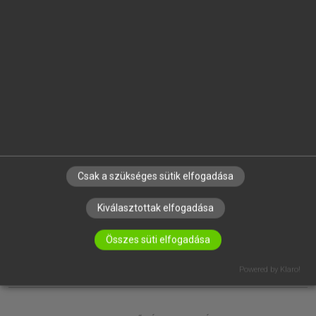
EGYÉNI FELHASZNÁLÓKNAK
TANULÓKNAK
OKTATÁSI INTÉZMÉNYEKNEK
VÁLLALATI MEGOLDÁSOK
SÚGÓ
RÓLUNK
ELÉRHETŐSÉG
SÜTI BEÁLLÍTÁSOK
Csak a szükséges sütik elfogadása
IRATKOZZ FEL HÍRLEVELÜNKRE!
Kiválasztottak elfogadása
Összes süti elfogadása
Powered by Klaro!