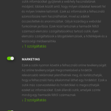
Magyar−holland szótár
arrow_forward_ios
sütik információkat gyűjtenek a webhely használatának
módjáról, többek között arról, hogy milyen oldalakat keresett fel
és milyen linkekre kattintott. Ezek az információk a felhasználó
azonosítására nem használhatóak, mivel az adatok
összesítettek és anonimizáltak. Céljuk kizárólag a weboldal
funkcióinak javítása. Ezek közé tartoznak a harmadik féltől
származó elemzési szolgáltatásokhoz tartozó sütik; ilyen
VAN ELŐFIZETÉSED?
elemzési szolgáltatások a látogatóelemzések, a hőtérképek és a
közösségi médiaanalitika.
Van előfizetésem a teljes szócikk megtekintéséhez.
↓
1
szolgáltatás
BELÉPÉS
MARKETING
Ezek a sütik nyomon követik a felhasználó online tevékenységét.
Az online tevékenységek megismerésével a hirdetők
relevánsabb reklámokat jeleníthetnek meg, és korlátozhatják,
hogy a felhasználó hány alkalommal láthat egy hirdetést. Ezek a
sütik más szervezetekkel és hirdetőkkel is megoszthatják
ezeket az információkat. Ezek állandó sütik, amelyek szinte
NINCS ELŐFIZETÉSED?
mindig egy harmadik féltől származnak.
Nincs regisztrációm és előfizetésem. A szótár 2 órás,
↓
2
szolgáltatás
díjmentes próbaverziójának elindításához regisztrálok és
belépek
.