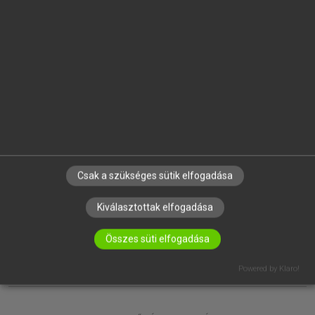
EGYÉNI FELHASZNÁLÓKNAK
TANULÓKNAK
OKTATÁSI INTÉZMÉNYEKNEK
VÁLLALATI MEGOLDÁSOK
SÚGÓ
RÓLUNK
ELÉRHETŐSÉG
SÜTI BEÁLLÍTÁSOK
Csak a szükséges sütik elfogadása
IRATKOZZ FEL HÍRLEVELÜNKRE!
Kiválasztottak elfogadása
Összes süti elfogadása
Powered by Klaro!