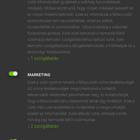
Magyar−holland szótár
arrow_forward_ios
sütik információkat gyűjtenek a webhely használatának
módjáról, többek között arról, hogy milyen oldalakat keresett fel
és milyen linkekre kattintott. Ezek az információk a felhasználó
azonosítására nem használhatóak, mivel az adatok
összesítettek és anonimizáltak. Céljuk kizárólag a weboldal
funkcióinak javítása. Ezek közé tartoznak a harmadik féltől
származó elemzési szolgáltatásokhoz tartozó sütik; ilyen
VAN ELŐFIZETÉSED?
elemzési szolgáltatások a látogatóelemzések, a hőtérképek és a
közösségi médiaanalitika.
Van előfizetésem a teljes szócikk megtekintéséhez.
↓
1
szolgáltatás
BELÉPÉS
MARKETING
Ezek a sütik nyomon követik a felhasználó online tevékenységét.
Az online tevékenységek megismerésével a hirdetők
relevánsabb reklámokat jeleníthetnek meg, és korlátozhatják,
hogy a felhasználó hány alkalommal láthat egy hirdetést. Ezek a
sütik más szervezetekkel és hirdetőkkel is megoszthatják
ezeket az információkat. Ezek állandó sütik, amelyek szinte
NINCS ELŐFIZETÉSED?
mindig egy harmadik féltől származnak.
Nincs regisztrációm és előfizetésem. A szótár 2 órás,
↓
2
szolgáltatás
díjmentes próbaverziójának elindításához regisztrálok és
belépek
.