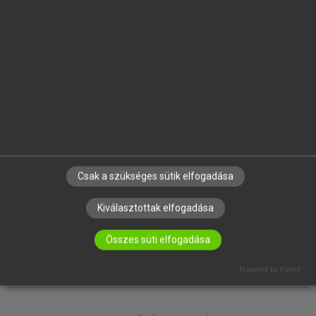
EGYÉNI FELHASZNÁLÓKNAK
TANULÓKNAK
OKTATÁSI INTÉZMÉNYEKNEK
VÁLLALATI MEGOLDÁSOK
SÚGÓ
RÓLUNK
ELÉRHETŐSÉG
SÜTI BEÁLLÍTÁSOK
Csak a szükséges sütik elfogadása
IRATKOZZ FEL HÍRLEVELÜNKRE!
Kiválasztottak elfogadása
Összes süti elfogadása
Powered by Klaro!