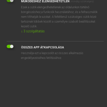
MŰKÖDÉSHEZ ELENGEDHETETLEN
(mindig szükséges)
Ezek a sütik elengedhetetlenek az oldalunkon történő
REGISZTRÁCIÓ
böngészéshez,a funkciók használatához, és a felhasználók
nem tilthatják le azokat. A feltétlenül szükséges sütik közé
tartoznak többek között a személyre szabott beállításokat
kezelő sütik.
↓
3
szolgáltatás
Henry Kammer, Boschné Ablonczy Emőke
MAGYAR−HOLLAND SZÓTÁR
ÖSSZES APP ÁTKAPCSOLÁSA
Kapcsolódó anyagok
Használja ezt a kapcsolót az összes alkalmazás
engedélyezéséhez/letiltásához.
kiigazít
kiigazítás
kiigazodik
kiigényel
kiindul
kiindulópont