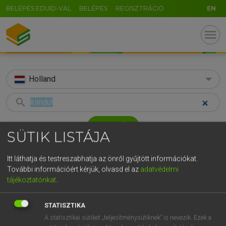
BELÉPÉS EDUID-VAL
BELÉPÉS
REGISZTRÁCIÓ
EN
menu
Holland
search
GR
KERESÉS
SÜTIK LISTÁJA
5
6
7
8
9
ö
ü
ó
TALÁLATOK
57 ms (3 db)
r
t
z
u
i
o
p
ő
ú
Itt láthatja és testreszabhatja az önről gyűjtött információkat.
További információért kérjük, olvasd el az
adatvédelmi
kiindul
uitgaan
voor
g
h
j
k
l
é
á
ű
Ω
tájékoztatónkat
.
Magyar−holland szótár
Holland−magyar szótár
Hollan
v
b
n
m
,
.
-
AltGr
STATISZTIKA
HENRY KAMMER, BOSCHNÉ ABLONCZY EMŐKE
A statisztikai sütiket „teljesítménysütiknek” is nevezik. Ezek a