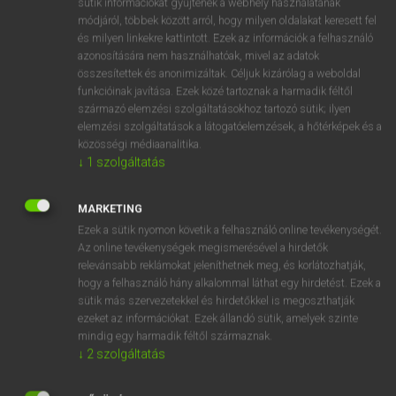
sütik információkat gyűjtenek a webhely használatának
Magyar−holland szótár
arrow_forward_ios
módjáról, többek között arról, hogy milyen oldalakat keresett fel
és milyen linkekre kattintott. Ezek az információk a felhasználó
azonosítására nem használhatóak, mivel az adatok
összesítettek és anonimizáltak. Céljuk kizárólag a weboldal
funkcióinak javítása. Ezek közé tartoznak a harmadik féltől
származó elemzési szolgáltatásokhoz tartozó sütik; ilyen
elemzési szolgáltatások a látogatóelemzések, a hőtérképek és a
VAN ELŐFIZETÉSED?
közösségi médiaanalitika.
Van előfizetésem a teljes szócikk megtekintéséhez.
↓
1
szolgáltatás
BELÉPÉS
MARKETING
Ezek a sütik nyomon követik a felhasználó online tevékenységét.
Az online tevékenységek megismerésével a hirdetők
relevánsabb reklámokat jeleníthetnek meg, és korlátozhatják,
hogy a felhasználó hány alkalommal láthat egy hirdetést. Ezek a
sütik más szervezetekkel és hirdetőkkel is megoszthatják
ezeket az információkat. Ezek állandó sütik, amelyek szinte
NINCS ELŐFIZETÉSED?
mindig egy harmadik féltől származnak.
Nincs regisztrációm és előfizetésem. A szótár 2 órás,
↓
2
szolgáltatás
díjmentes próbaverziójának elindításához regisztrálok és
belépek
.