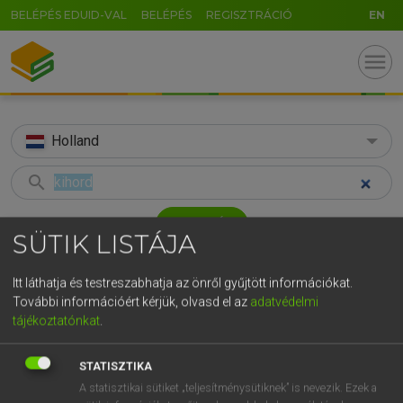
BELÉPÉS EDUID-VAL
BELÉPÉS
REGISZTRÁCIÓ
EN
menu
Holland
search
GR
KERESÉS
SÜTIK LISTÁJA
5
6
7
8
9
ö
ü
ó
TALÁLATOK
42 ms (7 db)
r
t
z
u
i
o
p
ő
ú
Itt láthatja és testreszabhatja az önről gyűjtött információkat.
További információért kérjük, olvasd el az
adatvédelmi
kihord
bestellen
bezo
g
h
j
k
l
é
á
ű
Ω
tájékoztatónkat
.
Magyar−holland szótár
Holland−magyar szótár
Hollan
v
b
n
m
,
.
-
AltGr
STATISZTIKA
HENRY KAMMER, BOSCHNÉ ABLONCZY EMŐKE
A statisztikai sütiket „teljesítménysütiknek” is nevezik. Ezek a