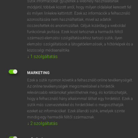
sütik információkat gyűjtenek a webhely használatának
Magyar−holland szótár
arrow_forward_ios
módjáról, többek között arról, hogy milyen oldalakat keresett fel
és milyen linkekre kattintott. Ezek az információk a felhasználó
azonosítására nem használhatóak, mivel az adatok
összesítettek és anonimizáltak. Céljuk kizárólag a weboldal
funkcióinak javítása. Ezek közé tartoznak a harmadik féltől
származó elemzési szolgáltatásokhoz tartozó sütik; ilyen
elemzési szolgáltatások a látogatóelemzések, a hőtérképek és a
VAN ELŐFIZETÉSED?
közösségi médiaanalitika.
Van előfizetésem a teljes szócikk megtekintéséhez.
↓
1
szolgáltatás
BELÉPÉS
MARKETING
Ezek a sütik nyomon követik a felhasználó online tevékenységét.
Az online tevékenységek megismerésével a hirdetők
relevánsabb reklámokat jeleníthetnek meg, és korlátozhatják,
hogy a felhasználó hány alkalommal láthat egy hirdetést. Ezek a
sütik más szervezetekkel és hirdetőkkel is megoszthatják
ezeket az információkat. Ezek állandó sütik, amelyek szinte
NINCS ELŐFIZETÉSED?
mindig egy harmadik féltől származnak.
Nincs regisztrációm és előfizetésem. A szótár 2 órás,
↓
2
szolgáltatás
díjmentes próbaverziójának elindításához regisztrálok és
belépek
.