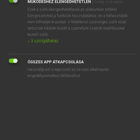
MŰKÖDÉSHEZ ELENGEDHETETLEN
(mindig szükséges)
Ezek a sütik elengedhetetlenek az oldalunkon történő
REGISZTRÁCIÓ
böngészéshez,a funkciók használatához, és a felhasználók
nem tilthatják le azokat. A feltétlenül szükséges sütik közé
tartoznak többek között a személyre szabott beállításokat
kezelő sütik.
↓
3
szolgáltatás
Henry Kammer, Boschné Ablonczy Emőke
MAGYAR−HOLLAND SZÓTÁR
ÖSSZES APP ÁTKAPCSOLÁSA
Kapcsolódó anyagok
Használja ezt a kapcsolót az összes alkalmazás
engedélyezéséhez/letiltásához.
kihív
kihívás
kihívó
kihízik
kihord
kihoz