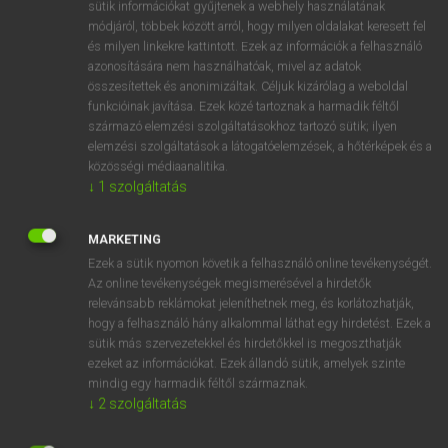
Magyar−holland szótár
sütik információkat gyűjtenek a webhely használatának
módjáról, többek között arról, hogy milyen oldalakat keresett fel
és milyen linkekre kattintott. Ezek az információk a felhasználó
azonosítására nem használhatóak, mivel az adatok
összesítettek és anonimizáltak. Céljuk kizárólag a weboldal
funkcióinak javítása. Ezek közé tartoznak a harmadik féltől
származó elemzési szolgáltatásokhoz tartozó sütik; ilyen
VAN ELŐFIZETÉSED?
elemzési szolgáltatások a látogatóelemzések, a hőtérképek és a
közösségi médiaanalitika.
Van előfizetésem a teljes szócikk megtekintéséhez.
↓
1
szolgáltatás
BELÉPÉS
MARKETING
Ezek a sütik nyomon követik a felhasználó online tevékenységét.
Az online tevékenységek megismerésével a hirdetők
relevánsabb reklámokat jeleníthetnek meg, és korlátozhatják,
hogy a felhasználó hány alkalommal láthat egy hirdetést. Ezek a
sütik más szervezetekkel és hirdetőkkel is megoszthatják
ezeket az információkat. Ezek állandó sütik, amelyek szinte
NINCS ELŐFIZETÉSED?
mindig egy harmadik féltől származnak.
Nincs regisztrációm és előfizetésem. A szótár 2 órás,
↓
2
szolgáltatás
díjmentes próbaverziójának elindításához regisztrálok és
belépek
.