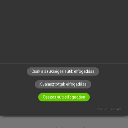
EGYÉNI FELHASZNÁLÓKNAK
TANULÓKNAK
OKTATÁSI INTÉZMÉNYEKNEK
VÁLLALATI MEGOLDÁSOK
SÚGÓ
RÓLUNK
ELÉRHETŐSÉG
SÜTI BEÁLLÍTÁSOK
Csak a szükséges sütik elfogadása
IRATKOZZ FEL HÍRLEVELÜNKRE!
Kiválasztottak elfogadása
Összes süti elfogadása
Powered by Klaro!