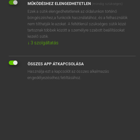
MŰKÖDÉSHEZ ELENGEDHETETLEN
(mindig szükséges)
Ezek a sütik elengedhetetlenek az oldalunkon történő
REGISZTRÁCIÓ
böngészéshez,a funkciók használatához, és a felhasználók
nem tilthatják le azokat. A feltétlenül szükséges sütik közé
tartoznak többek között a személyre szabott beállításokat
kezelő sütik.
↓
3
szolgáltatás
Henry Kammer, Boschné Ablonczy Emőke
MAGYAR−HOLLAND SZÓTÁR
ÖSSZES APP ÁTKAPCSOLÁSA
Kapcsolódó anyagok
Használja ezt a kapcsolót az összes alkalmazás
engedélyezéséhez/letiltásához.
kiharcol
kihasznál
kihasználás
kihasználatlan
kihat
kihatás