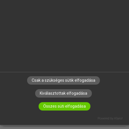
EGYÉNI FELHASZNÁLÓKNAK
TANULÓKNAK
OKTATÁSI INTÉZMÉNYEKNEK
VÁLLALATI MEGOLDÁSOK
SÚGÓ
RÓLUNK
ELÉRHETŐSÉG
SÜTI BEÁLLÍTÁSOK
Csak a szükséges sütik elfogadása
Kiválasztottak elfogadása
IRATKOZZ FEL HÍRLEVELÜNKRE!
Összes süti elfogadása
Powered by Klaro!