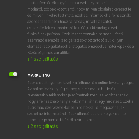
Magyar−holland szótár
arrow_forward_ios
sütik információkat gyűjtenek a webhely használatának
módjáról, többek között arról, hogy milyen oldalakat keresett fel
és milyen linkekre kattintott. Ezek az információk a felhasználó
azonosítására nem használhatóak, mivel az adatok
összesítettek és anonimizáltak. Céljuk kizárólag a weboldal
funkcióinak javítása. Ezek közé tartoznak a harmadik féltől
származó elemzési szolgáltatásokhoz tartozó sütik; ilyen
VAN ELŐFIZETÉSED?
elemzési szolgáltatások a látogatóelemzések, a hőtérképek és a
közösségi médiaanalitika.
Van előfizetésem a teljes szócikk megtekintéséhez.
↓
1
szolgáltatás
BELÉPÉS
MARKETING
Ezek a sütik nyomon követik a felhasználó online tevékenységét.
Az online tevékenységek megismerésével a hirdetők
relevánsabb reklámokat jeleníthetnek meg, és korlátozhatják,
hogy a felhasználó hány alkalommal láthat egy hirdetést. Ezek a
sütik más szervezetekkel és hirdetőkkel is megoszthatják
NINCS ELŐFIZETÉSED?
ezeket az információkat. Ezek állandó sütik, amelyek szinte
mindig egy harmadik féltől származnak.
Nincs regisztrációm és előfizetésem. A szótár 2 órás,
↓
2
szolgáltatás
díjmentes próbaverziójának elindításához regisztrálok és
belépek
.