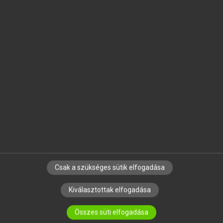
MICROSOFT OFFICE BŐVÍTMÉNY
BEÉPÜLŐ SZÓTÁRMODUL
ONLINE NYELVVIZSGA
EGYÉNI FELHASZNÁLÓKNAK
TANULÓKNAK
OKTATÁSI INTÉZMÉNYEKNEK
VÁLLALATI MEGOLDÁSOK
SÚGÓ
RÓLUNK
ELÉRHETŐSÉG
SÜTI BEÁLLÍTÁSOK
Csak a szükséges sütik elfogadása
Kiválasztottak elfogadása
IRATKOZZ FEL HÍRLEVELÜNKRE!
Összes süti elfogadása