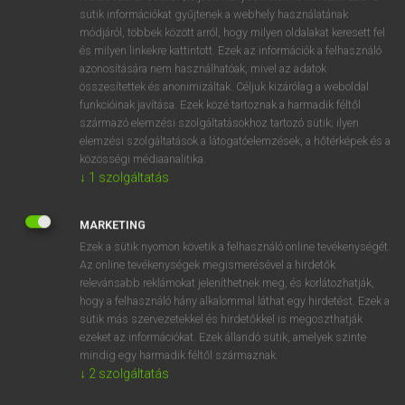
Magyar−holland szótár
arrow_forward_ios
sütik információkat gyűjtenek a webhely használatának
módjáról, többek között arról, hogy milyen oldalakat keresett fel
és milyen linkekre kattintott. Ezek az információk a felhasználó
azonosítására nem használhatóak, mivel az adatok
összesítettek és anonimizáltak. Céljuk kizárólag a weboldal
funkcióinak javítása. Ezek közé tartoznak a harmadik féltől
származó elemzési szolgáltatásokhoz tartozó sütik; ilyen
VAN ELŐFIZETÉSED?
elemzési szolgáltatások a látogatóelemzések, a hőtérképek és a
Van előfizetésem a teljes szócikk megtekintéséhez.
közösségi médiaanalitika.
↓
1
szolgáltatás
BELÉPÉS
MARKETING
Ezek a sütik nyomon követik a felhasználó online tevékenységét.
Az online tevékenységek megismerésével a hirdetők
relevánsabb reklámokat jeleníthetnek meg, és korlátozhatják,
hogy a felhasználó hány alkalommal láthat egy hirdetést. Ezek a
sütik más szervezetekkel és hirdetőkkel is megoszthatják
NINCS ELŐFIZETÉSED?
ezeket az információkat. Ezek állandó sütik, amelyek szinte
mindig egy harmadik féltől származnak.
Nincs regisztrációm és előfizetésem. A szótár 2 órás,
↓
2
szolgáltatás
díjmentes próbaverziójának elindításához regisztrálok és
belépek
.