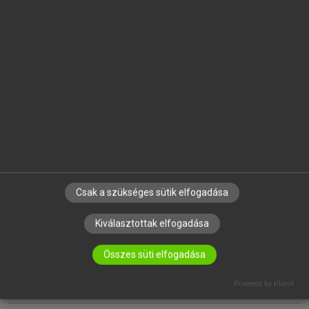
EGYÉNI FELHASZNÁLÓKNAK
TANULÓKNAK
OKTATÁSI INTÉZMÉNYEKNEK
VÁLLALATI MEGOLDÁSOK
SÚGÓ
RÓLUNK
ELÉRHETŐSÉG
SÜTI BEÁLLÍTÁSOK
Csak a szükséges sütik elfogadása
Kiválasztottak elfogadása
IRATKOZZ FEL HÍRLEVELÜNKRE!
Összes süti elfogadása
Powered by Klaro!