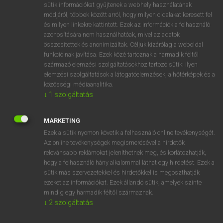
Magyar−holland szótár
arrow_forward_ios
sütik információkat gyűjtenek a webhely használatának
módjáról, többek között arról, hogy milyen oldalakat keresett fel
és milyen linkekre kattintott. Ezek az információk a felhasználó
azonosítására nem használhatóak, mivel az adatok
összesítettek és anonimizáltak. Céljuk kizárólag a weboldal
funkcióinak javítása. Ezek közé tartoznak a harmadik féltől
származó elemzési szolgáltatásokhoz tartozó sütik; ilyen
VAN ELŐFIZETÉSED?
elemzési szolgáltatások a látogatóelemzések, a hőtérképek és a
közösségi médiaanalitika.
Van előfizetésem a teljes szócikk megtekintéséhez.
↓
1
szolgáltatás
BELÉPÉS
MARKETING
Ezek a sütik nyomon követik a felhasználó online tevékenységét.
Az online tevékenységek megismerésével a hirdetők
relevánsabb reklámokat jeleníthetnek meg, és korlátozhatják,
hogy a felhasználó hány alkalommal láthat egy hirdetést. Ezek a
sütik más szervezetekkel és hirdetőkkel is megoszthatják
NINCS ELŐFIZETÉSED?
ezeket az információkat. Ezek állandó sütik, amelyek szinte
mindig egy harmadik féltől származnak.
Nincs regisztrációm és előfizetésem. A szótár 2 órás,
↓
2
szolgáltatás
díjmentes próbaverziójának elindításához regisztrálok és
belépek
.