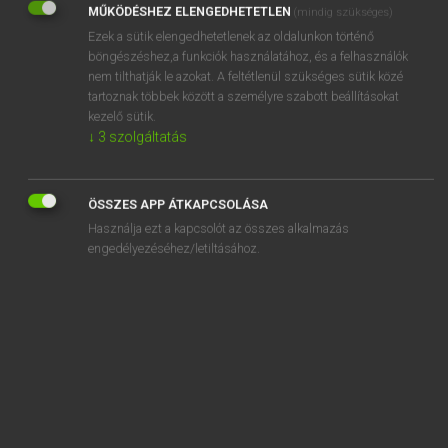
MŰKÖDÉSHEZ ELENGEDHETETLEN
(mindig szükséges)
Ezek a sütik elengedhetetlenek az oldalunkon történő
REGISZTRÁCIÓ
böngészéshez,a funkciók használatához, és a felhasználók
nem tilthatják le azokat. A feltétlenül szükséges sütik közé
tartoznak többek között a személyre szabott beállításokat
kezelő sütik.
↓
3
szolgáltatás
Henry Kammer, Boschné Ablonczy Emőke
MAGYAR−HOLLAND SZÓTÁR
ÖSSZES APP ÁTKAPCSOLÁSA
Kapcsolódó anyagok
Használja ezt a kapcsolót az összes alkalmazás
engedélyezéséhez/letiltásához.
kihallatszik
kihallgat
kihallgatás
kihaló
kihalt
kihámoz