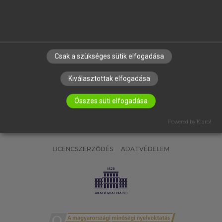
SÚGÓ
RÓLUNK
ELÉRHETŐSÉG
SÜTI BEÁLLÍTÁSOK
Csak a szükséges sütik elfogadása
IRATKOZZ FEL HÍRLEVELÜNKRE!
Kiválasztottak elfogadása
Összes süti elfogadása
Powered by Klaro!
LICENCSZERZŐDÉS
ADATVÉDELEM