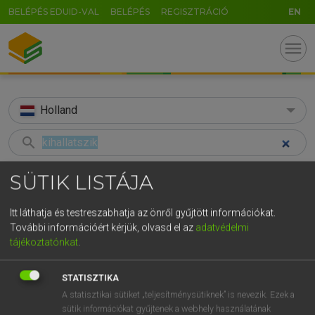
BELÉPÉS EDUID-VAL
BELÉPÉS
REGISZTRÁCIÓ
EN
menu
Holland
search
GR
KERESÉS
SÜTIK LISTÁJA
5
6
7
8
9
ö
ü
ó
TALÁLATOK
45 ms (2 db)
Itt láthatja és testreszabhatja az önről gyűjtött információkat.
r
t
z
u
i
o
p
ő
ú
További információért kérjük, olvasd el az
adatvédelmi
kihallatszik
doorklinken
tájékoztatónkat
.
g
h
j
k
l
é
á
ű
Ω
Magyar−holland szótár
Holland−magyar szótár
v
b
n
m
,
.
-
AltGr
STATISZTIKA
A statisztikai sütiket „teljesítménysütiknek” is nevezik. Ezek a
HENRY KAMMER, BOSCHNÉ ABLONCZY EMŐKE
sütik információkat gyűjtenek a webhely használatának