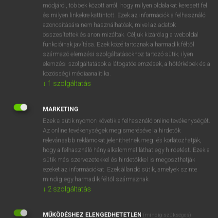
Magyar−holland szótár
arrow_forward_ios
módjáról, többek között arról, hogy milyen oldalakat keresett fel
és milyen linkekre kattintott. Ezek az információk a felhasználó
azonosítására nem használhatóak, mivel az adatok
összesítettek és anonimizáltak. Céljuk kizárólag a weboldal
funkcióinak javítása. Ezek közé tartoznak a harmadik féltől
származó elemzési szolgáltatásokhoz tartozó sütik; ilyen
elemzési szolgáltatások a látogatóelemzések, a hőtérképek és a
VAN ELŐFIZETÉSED?
közösségi médiaanalitika.
↓
1
szolgáltatás
Van előfizetésem a teljes szócikk megtekintéséhez.
BELÉPÉS
MARKETING
Ezek a sütik nyomon követik a felhasználó online tevékenységét.
Az online tevékenységek megismerésével a hirdetők
relevánsabb reklámokat jeleníthetnek meg, és korlátozhatják,
hogy a felhasználó hány alkalommal láthat egy hirdetést. Ezek a
sütik más szervezetekkel és hirdetőkkel is megoszthatják
ezeket az információkat. Ezek állandó sütik, amelyek szinte
NINCS ELŐFIZETÉSED?
mindig egy harmadik féltől származnak.
↓
2
szolgáltatás
Nincs regisztrációm és előfizetésem. A szótár 2 órás,
díjmentes próbaverziójának elindításához regisztrálok és
MŰKÖDÉSHEZ ELENGEDHETETLEN
belépek
.
(mindig szükséges)