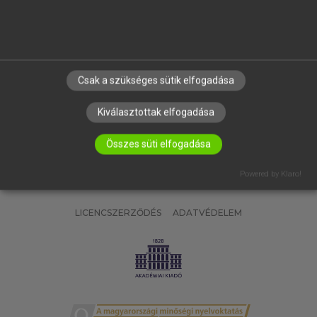
SÚGÓ
RÓLUNK
ELÉRHETŐSÉG
SÜTI BEÁLLÍTÁSOK
Csak a szükséges sütik elfogadása
IRATKOZZ FEL HÍRLEVELÜNKRE!
Kiválasztottak elfogadása
Összes süti elfogadása
Powered by Klaro!
LICENCSZERZŐDÉS
ADATVÉDELEM