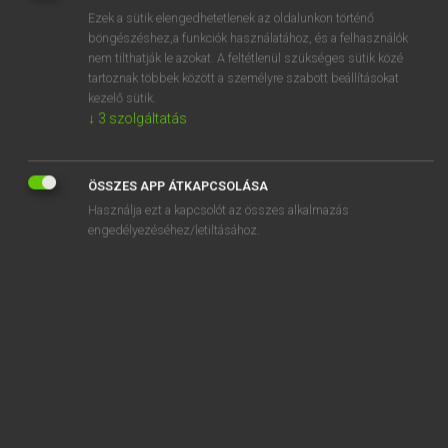
Ezek a sütik elengedhetetlenek az oldalunkon történő
REGISZTRÁCIÓ
böngészéshez,a funkciók használatához, és a felhasználók
nem tilthatják le azokat. A feltétlenül szükséges sütik közé
tartoznak többek között a személyre szabott beállításokat
kezelő sütik.
↓
3
szolgáltatás
Henry Kammer, Boschné Ablonczy Emőke
ÖSSZES APP ÁTKAPCSOLÁSA
MAGYAR−HOLLAND SZÓTÁR
Használja ezt a kapcsolót az összes alkalmazás
Kapcsolódó anyagok
engedélyezéséhez/letiltásához.
kihalász
kihallatszik
kihallgat
kihallgatás
kihaló
kihalt