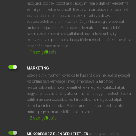
Magyar−holland szótár
arrow_forward_ios
módjáról, többek között arról, hogy milyen oldalakat keresett fel
és milyen linkekre kattintott. Ezek az információk a felhasználó
azonosítására nem használhatóak, mivel az adatok
összesítettek és anonimizáltak. Céljuk kizárólag a weboldal
funkcióinak javítása. Ezek közé tartoznak a harmadik féltől
származó elemzési szolgáltatásokhoz tartozó sütik; ilyen
elemzési szolgáltatások a látogatóelemzések, a hőtérképek és a
VAN ELŐFIZETÉSED?
közösségi médiaanalitika.
↓
1
szolgáltatás
Van előfizetésem a teljes szócikk megtekintéséhez.
BELÉPÉS
MARKETING
Ezek a sütik nyomon követik a felhasználó online tevékenységét.
Az online tevékenységek megismerésével a hirdetők
relevánsabb reklámokat jeleníthetnek meg, és korlátozhatják,
hogy a felhasználó hány alkalommal láthat egy hirdetést. Ezek a
sütik más szervezetekkel és hirdetőkkel is megoszthatják
ezeket az információkat. Ezek állandó sütik, amelyek szinte
NINCS ELŐFIZETÉSED?
mindig egy harmadik féltől származnak.
↓
2
szolgáltatás
Nincs regisztrációm és előfizetésem. A szótár 2 órás,
díjmentes próbaverziójának elindításához regisztrálok és
MŰKÖDÉSHEZ ELENGEDHETETLEN
belépek
.
(mindig szükséges)