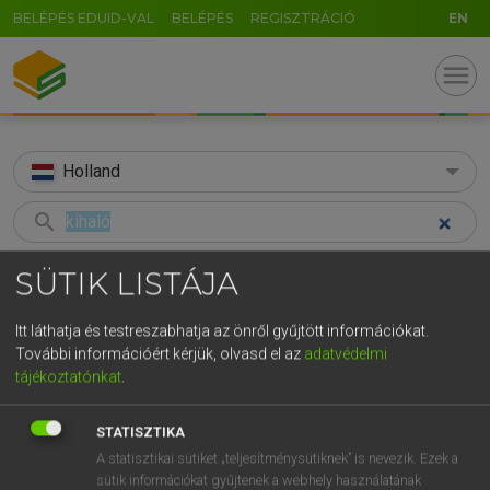
BELÉPÉS EDUID-VAL
BELÉPÉS
REGISZTRÁCIÓ
EN
menu
Holland
search
GR
KERESÉS
SÜTIK LISTÁJA
5
6
7
8
9
ö
ü
ó
TALÁLATOK
58 ms (4 db)
Itt láthatja és testreszabhatja az önről gyűjtött információkat.
r
t
z
u
i
o
p
ő
ú
További információért kérjük, olvasd el az
adatvédelmi
kihaló
kihal
ras
tájékoztatónkat
.
g
h
j
k
l
é
á
ű
Ω
Magyar−holland szótár
Magyar−holland szótár
Holland
v
b
n
m
,
.
-
AltGr
STATISZTIKA
A statisztikai sütiket „teljesítménysütiknek” is nevezik. Ezek a
HENRY KAMMER, BOSCHNÉ ABLONCZY EMŐKE
sütik információkat gyűjtenek a webhely használatának