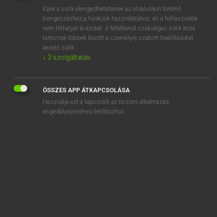
Ezek a sütik elengedhetetlenek az oldalunkon történő
REGISZTRÁCIÓ
böngészéshez,a funkciók használatához, és a felhasználók
nem tilthatják le azokat. A feltétlenül szükséges sütik közé
tartoznak többek között a személyre szabott beállításokat
kezelő sütik.
↓
3
szolgáltatás
Henry Kammer, Boschné Ablonczy Emőke
ÖSSZES APP ÁTKAPCSOLÁSA
MAGYAR−HOLLAND SZÓTÁR
Használja ezt a kapcsolót az összes alkalmazás
Kapcsolódó anyagok
engedélyezéséhez/letiltásához.
kihajóz
kihajózik
kihajt
kihajtó
kihajtós
kihal