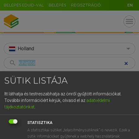
BELÉPÉS EDUID-VAL
BELÉPÉS
REGISZTRÁCIÓ
EN
menu
Holland
search
GR
KERESÉS
SÜTIK LISTÁJA
5
6
7
8
9
ö
ü
ó
TALÁLATOK
40 ms (1 db)
Itt láthatja és testreszabhatja az önről gyűjtött információkat.
r
t
z
u
i
o
p
ő
ú
További információért kérjük, olvasd el az
adatvédelmi
kihajtós
tájékoztatónkat
.
g
h
j
k
l
é
á
ű
Ω
Magyar−holland szótár
v
b
n
m
,
.
-
AltGr
STATISZTIKA
A statisztikai sütiket „teljesítménysütiknek” is nevezik. Ezek a
HENRY KAMMER, BOSCHNÉ ABLONCZY EMŐKE
sütik információkat gyűjtenek a webhely használatának