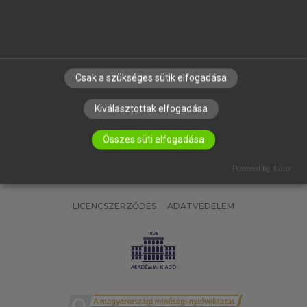
SÚGÓ
RÓLUNK
ELÉRHETŐSÉG
SÜTI BEÁLLÍTÁSOK
Csak a szükséges sütik elfogadása
IRATKOZZ FEL HÍRLEVELÜNKRE!
Kiválasztottak elfogadása
Összes süti elfogadása
Powered by Klaro!
LICENCSZERZŐDÉS
ADATVÉDELEM