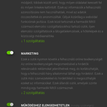
Magyar−holland szótár
módjáról, többek között arról, hogy milyen oldalakat keresett fel
és milyen linkekre kattintott. Ezek az információk a felhasználó
azonosítására nem használhatóak, mivel az adatok
összesítettek és anonimizáltak. Céljuk kizárólag a weboldal
funkcióinak javítása. Ezek közé tartoznak a harmadik féltől
származó elemzési szolgáltatásokhoz tartozó sütik; ilyen
elemzési szolgáltatások a látogatóelemzések, a hőtérképek és a
VAN ELŐFIZETÉSED?
közösségi médiaanalitika.
↓
1
szolgáltatás
Van előfizetésem a teljes szócikk megtekintéséhez.
BELÉPÉS
MARKETING
Ezek a sütik nyomon követik a felhasználó online tevékenységét.
Az online tevékenységek megismerésével a hirdetők
relevánsabb reklámokat jeleníthetnek meg, és korlátozhatják,
hogy a felhasználó hány alkalommal láthat egy hirdetést. Ezek a
sütik más szervezetekkel és hirdetőkkel is megoszthatják
ezeket az információkat. Ezek állandó sütik, amelyek szinte
NINCS ELŐFIZETÉSED?
mindig egy harmadik féltől származnak.
↓
2
szolgáltatás
Nincs regisztrációm és előfizetésem. A szótár 2 órás,
díjmentes próbaverziójának elindításához regisztrálok és
MŰKÖDÉSHEZ ELENGEDHETETLEN
belépek
.
(mindig szükséges)