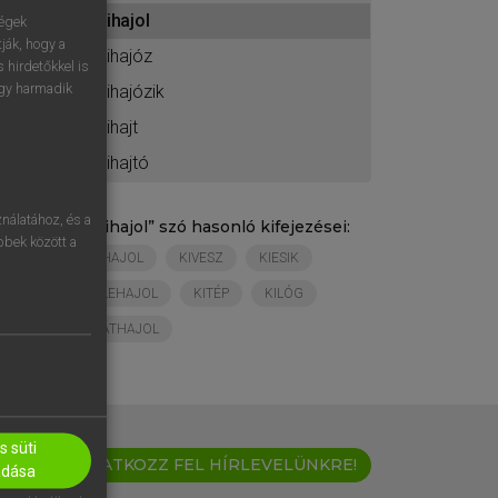
ához
kihajol
ségek
ják, hogy a
kihajóz
 hirdetőkkel is
egy harmadik
kihajózik
kihajt
kihajtó
nálatához, és a
„
kihajol
” szó hasonló kifejezései:
öbbek között a
HAJOL
KIVESZ
KIESIK
LEHAJOL
KITÉP
KILÓG
ÁTHAJOL
 süti
IRATKOZZ FEL HÍRLEVELÜNKRE!
adása