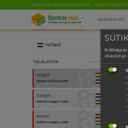
AKADÉMIAI HELYESÍRÁSI SZÓTÁR
HÍREK, ÉRDEKESS
KEDVENCEK
SÜTIK
search
Holland
Itt láthatja 
EN
olvasd el az
TALÁLATOK
HENR
38 ms (4 db)
0
Magy
S
kihajol
A
Magyar−holland szótár
w
l
a
hangen
t
Holland−magyar szótár
s
↓
leunen
Van 
Holland−magyar szótár