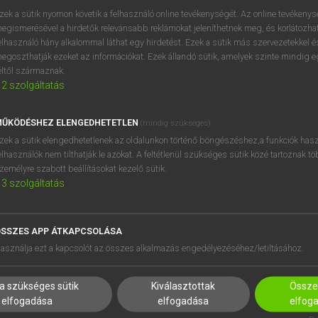
próbaverziójának elindítás
zek a sütik nyomon követik a felhasználó online tevékenységét. Az online tevékeny
BELÉPÉS
regisztrálok és
belépek
.
egismerésével a hirdetők relevánsabb reklámokat jeleníthetnek meg, és korlátozhat
elhasználó hány alkalommal láthat egy hirdetést. Ezek a sütik más szervezetekkel és
egoszthatják ezeket az információkat. Ezek állandó sütik, amelyek szinte mindig 
REGISZTRÁCIÓ
éltől származnak.
2
szolgáltatás
ŰKÖDÉSHEZ ELENGEDHETETLEN
(mindig szükséges)
zek a sütik elengedhetetlenek az oldalunkon történő böngészéshez,a funkciók hasz
elhasználók nem tilthatják le azokat. A feltétlenül szükséges sütik közé tartoznak t
zemélyre szabott beállításokat kezelő sütik.
3
szolgáltatás
SSZES APP ÁTKAPCSOLÁSA
asználja ezt a kapcsolót az összes alkalmazás engedélyezéséhez/letiltásához.
a szükséges sütik
Kiválasztottak
Összes
HASZNÁLÓKNAK
SÚGÓ
elfogadása
elfogadása
elfog
K
RÓLUNK