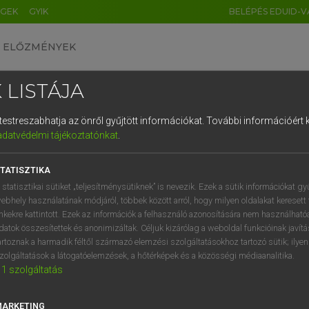
ÉGEK
GYIK
BELÉPÉS EDUID-V
ELŐZMÉNYEK
 LISTÁJA
és testreszabhatja az önről gyűjtött információkat.
További információért k
HU
DE
CN
FR
ES
IT
NL
RU
GR
adatvédelmi tájékoztatónkat
.
Y KAMMER, BOSCHNÉ ABLONCZY EMŐKE
1
2
3
4
5
6
7
8
9
ar−holland szótár
TATISZTIKA
q
w
e
r
t
z
u
i
 statisztikai sütiket „teljesítménysütiknek” is nevezik. Ezek a sütik információkat gy
ebhely használatának módjáról, többek között arról, hogy milyen oldalakat keresett 
a
s
d
f
g
h
j
k
l
é
inkekre kattintott. Ezek az információk a felhasználó azonosítására nem használható
datok összesítettek és anonimizáltak. Céljuk kizárólag a weboldal funkcióinak javít
í
y
x
c
v
b
n
m
,
.
artoznak a harmadik féltől származó elemzési szolgáltatásokhoz tartozó sütik; ilye
zolgáltatások a látogatóelemzések, a hőtérképek és a közösségi médiaanalitika.
VAN ELŐFIZETÉSED?
NINCS ELŐFIZETÉSED
1
szolgáltatás
előfizetésem a teljes szócikk
Nincs regisztrációm és előfiz
megtekintéséhez.
A szótár 2 órás, díjmente
MARKETING