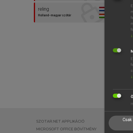
E
reling
m
Holland−magyar szótár
f
m
f
↓
M
E
f
s
↓
Ö
H
Csak 
SZOTAR.NET APPLIKÁCIÓ
EGYÉNI FEL
MICROSOFT OFFICE BŐVÍTMÉNY
TANULÓKNA