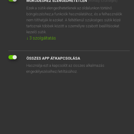
MŰKÖDÉSHEZ ELENGEDHETETLEN
(mindig szükséges)
Ezek a sütik elengedhetetlenek az oldalunkon történő
REGISZTRÁCIÓ
böngészéshez,a funkciók használatához, és a felhasználók
nem tilthatják le azokat. A feltétlenül szükséges sütik közé
tartoznak többek között a személyre szabott beállításokat
kezelő sütik.
↓
3
szolgáltatás
Henry Kammer, Boschné Ablonczy Emőke
MAGYAR−HOLLAND SZÓTÁR
ÖSSZES APP ÁTKAPCSOLÁSA
Kapcsolódó anyagok
Használja ezt a kapcsolót az összes alkalmazás
engedélyezéséhez/letiltásához.
kihagyás
kihajít
kihajol
kihajóz
kihajózik
kihajt