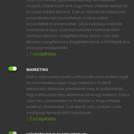
Magyar−holland szótár
módjáról, többek között arról, hogy milyen oldalakat keresett fel
és milyen linkekre kattintott. Ezek az információk a felhasználó
azonosítására nem használhatóak, mivel az adatok
összesítettek és anonimizáltak. Céljuk kizárólag a weboldal
funkcióinak javítása. Ezek közé tartoznak a harmadik féltől
származó elemzési szolgáltatásokhoz tartozó sütik; ilyen
elemzési szolgáltatások a látogatóelemzések, a hőtérképek és a
VAN ELŐFIZETÉSED?
közösségi médiaanalitika.
Van előfizetésem a teljes szócikk megtekintéséhez.
↓
1
szolgáltatás
BELÉPÉS
MARKETING
Ezek a sütik nyomon követik a felhasználó online tevékenységét.
Az online tevékenységek megismerésével a hirdetők
relevánsabb reklámokat jeleníthetnek meg, és korlátozhatják,
hogy a felhasználó hány alkalommal láthat egy hirdetést. Ezek a
sütik más szervezetekkel és hirdetőkkel is megoszthatják
ezeket az információkat. Ezek állandó sütik, amelyek szinte
NINCS ELŐFIZETÉSED?
mindig egy harmadik féltől származnak.
Nincs regisztrációm és előfizetésem. A szótár 2 órás,
↓
2
szolgáltatás
díjmentes próbaverziójának elindításához regisztrálok és
belépek
.