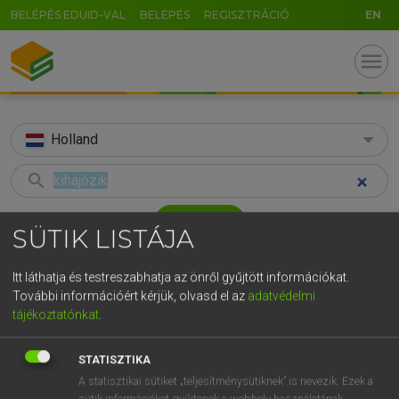
BELÉPÉS EDUID-VAL
BELÉPÉS
REGISZTRÁCIÓ
EN
menu
Holland
search
GR
KERESÉS
SÜTIK LISTÁJA
5
6
7
8
9
ö
ü
ó
TALÁLATOK
36 ms (1 db)
Itt láthatja és testreszabhatja az önről gyűjtött információkat.
r
t
z
u
i
o
p
ő
ú
További információért kérjük, olvasd el az
adatvédelmi
kihajózik
tájékoztatónkat
.
g
h
j
k
l
é
á
ű
Ω
Magyar−holland szótár
v
b
n
m
,
.
-
AltGr
STATISZTIKA
HENRY KAMMER, BOSCHNÉ ABLONCZY EMŐKE
A statisztikai sütiket „teljesítménysütiknek” is nevezik. Ezek a
sütik információkat gyűjtenek a webhely használatának