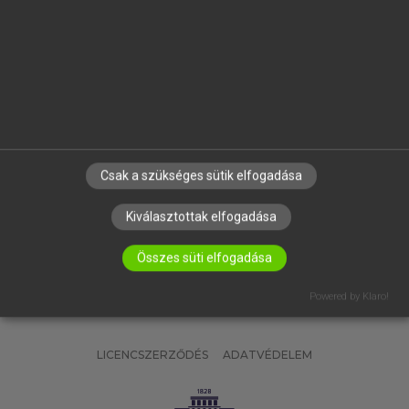
OKTATÁSI INTÉZMÉNYEKNEK
VÁLLALATI MEGOLDÁSOK
SÚGÓ
RÓLUNK
ELÉRHETŐSÉG
SÜTI BEÁLLÍTÁSOK
Csak a szükséges sütik elfogadása
IRATKOZZ FEL HÍRLEVELÜNKRE!
Kiválasztottak elfogadása
Összes süti elfogadása
Powered by Klaro!
LICENCSZERZŐDÉS
ADATVÉDELEM