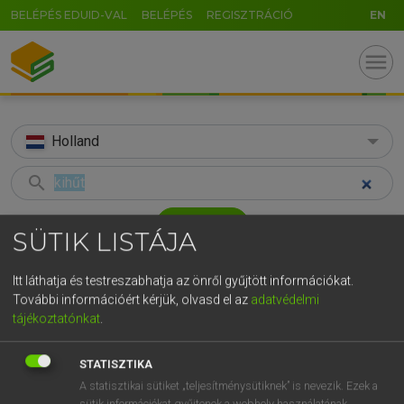
BELÉPÉS EDUID-VAL
BELÉPÉS
REGISZTRÁCIÓ
EN
menu
Holland
search
GR
KERESÉS
SÜTIK LISTÁJA
5
6
7
8
9
ö
ü
ó
TALÁLATOK
32 ms (1 db)
Itt láthatja és testreszabhatja az önről gyűjtött információkat.
r
t
z
u
i
o
p
ő
ú
További információért kérjük, olvasd el az
adatvédelmi
kihűt
tájékoztatónkat
.
g
h
j
k
l
é
á
ű
Ω
Magyar−holland szótár
v
b
n
m
,
.
-
AltGr
STATISZTIKA
HENRY KAMMER, BOSCHNÉ ABLONCZY EMŐKE
A statisztikai sütiket „teljesítménysütiknek” is nevezik. Ezek a
sütik információkat gyűjtenek a webhely használatának