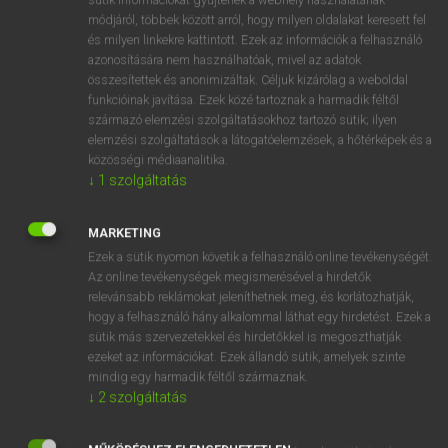
Magyar−holland szótár
módjáról, többek között arról, hogy milyen oldalakat keresett fel
és milyen linkekre kattintott. Ezek az információk a felhasználó
azonosítására nem használhatóak, mivel az adatok
összesítettek és anonimizáltak. Céljuk kizárólag a weboldal
funkcióinak javítása. Ezek közé tartoznak a harmadik féltől
származó elemzési szolgáltatásokhoz tartozó sütik; ilyen
elemzési szolgáltatások a látogatóelemzések, a hőtérképek és a
VAN ELŐFIZETÉSED?
közösségi médiaanalitika.
Van előfizetésem a teljes szócikk megtekintéséhez.
↓
1
szolgáltatás
BELÉPÉS
MARKETING
Ezek a sütik nyomon követik a felhasználó online tevékenységét.
Az online tevékenységek megismerésével a hirdetők
relevánsabb reklámokat jeleníthetnek meg, és korlátozhatják,
hogy a felhasználó hány alkalommal láthat egy hirdetést. Ezek a
sütik más szervezetekkel és hirdetőkkel is megoszthatják
ezeket az információkat. Ezek állandó sütik, amelyek szinte
NINCS ELŐFIZETÉSED?
mindig egy harmadik féltől származnak.
Nincs regisztrációm és előfizetésem. A szótár 2 órás,
↓
2
szolgáltatás
díjmentes próbaverziójának elindításához regisztrálok és
belépek
.