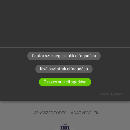
OKTATÁSI INTÉZMÉNYEKNEK
VÁLLALATI MEGOLDÁSOK
SÚGÓ
RÓLUNK
ELÉRHETŐSÉG
SÜTI BEÁLLÍTÁSOK
Csak a szükséges sütik elfogadása
IRATKOZZ FEL HÍRLEVELÜNKRE!
Kiválasztottak elfogadása
Összes süti elfogadása
Powered by Klaro!
LICENCSZERZŐDÉS
ADATVÉDELEM