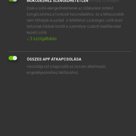
MŰKÖDÉSHEZ ELENGEDHETETLEN
(mindig szükséges)
Ezek a sütik elengedhetetlenek az oldalunkon történő
REGISZTRÁCIÓ
böngészéshez,a funkciók használatához, és a felhasználók
nem tilthatják le azokat. A feltétlenül szükséges sütik közé
tartoznak többek között a személyre szabott beállításokat
kezelő sütik.
↓
3
szolgáltatás
Henry Kammer, Boschné Ablonczy Emőke
MAGYAR−HOLLAND SZÓTÁR
ÖSSZES APP ÁTKAPCSOLÁSA
Kapcsolódó anyagok
Használja ezt a kapcsolót az összes alkalmazás
engedélyezéséhez/letiltásához.
kihull
kihurcol
kihúz
kihűl
kihűt
kihüvelyez