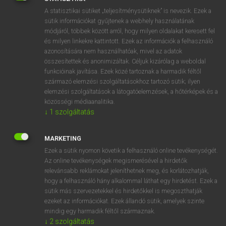
Magyar−holland szótár
arrow_forward_ios
A statisztikai sütiket „teljesítménysütiknek” is nevezik. Ezek a
sütik információkat gyűjtenek a webhely használatának
módjáról, többek között arról, hogy milyen oldalakat keresett fel
és milyen linkekre kattintott. Ezek az információk a felhasználó
azonosítására nem használhatóak, mivel az adatok
összesítettek és anonimizáltak. Céljuk kizárólag a weboldal
funkcióinak javítása. Ezek közé tartoznak a harmadik féltől
VAN ELŐFIZETÉSED?
származó elemzési szolgáltatásokhoz tartozó sütik; ilyen
Van előfizetésem a teljes szócikk megtekintéséhez.
elemzési szolgáltatások a látogatóelemzések, a hőtérképek és a
közösségi médiaanalitika.
BELÉPÉS
↓
1
szolgáltatás
MARKETING
Ezek a sütik nyomon követik a felhasználó online tevékenységét.
Az online tevékenységek megismerésével a hirdetők
relevánsabb reklámokat jeleníthetnek meg, és korlátozhatják,
hogy a felhasználó hány alkalommal láthat egy hirdetést. Ezek a
NINCS ELŐFIZETÉSED?
sütik más szervezetekkel és hirdetőkkel is megoszthatják
Nincs regisztrációm és előfizetésem. A szótár 2 órás,
ezeket az információkat. Ezek állandó sütik, amelyek szinte
díjmentes próbaverziójának elindításához regisztrálok és
mindig egy harmadik féltől származnak.
↓
2
szolgáltatás
belépek
.