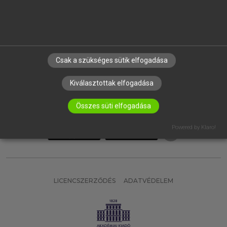
VÁLLALATI MEGOLDÁSOK
SÚGÓ
RÓLUNK
ELÉRHETŐSÉG
Csak a szükséges sütik elfogadása
SÜTI BEÁLLÍTÁSOK
Kiválasztottak elfogadása
IRATKOZZ FEL HÍRLEVELÜNKRE!
Összes süti elfogadása
Powered by Klaro!
LICENCSZERZŐDÉS
ADATVÉDELEM