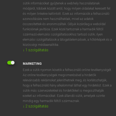
Magyar−holland szótár
arrow_forward_ios
sütik információkat gyűjtenek a webhely használatának
módjáról, többek között arról, hogy milyen oldalakat keresett fel
és milyen linkekre kattintott. Ezek az információk a felhasználó
azonosítására nem használhatóak, mivel az adatok
összesítettek és anonimizáltak. Céljuk kizárólag a weboldal
funkcióinak javítása. Ezek közé tartoznak a harmadik féltől
származó elemzési szolgáltatásokhoz tartozó sütik; ilyen
VAN ELŐFIZETÉSED?
elemzési szolgáltatások a látogatóelemzések, a hőtérképek és a
Van előfizetésem a teljes szócikk megtekintéséhez.
közösségi médiaanalitika.
↓
1
szolgáltatás
BELÉPÉS
MARKETING
Ezek a sütik nyomon követik a felhasználó online tevékenységét.
Az online tevékenységek megismerésével a hirdetők
relevánsabb reklámokat jeleníthetnek meg, és korlátozhatják,
hogy a felhasználó hány alkalommal láthat egy hirdetést. Ezek a
sütik más szervezetekkel és hirdetőkkel is megoszthatják
NINCS ELŐFIZETÉSED?
ezeket az információkat. Ezek állandó sütik, amelyek szinte
mindig egy harmadik féltől származnak.
Nincs regisztrációm és előfizetésem. A szótár 2 órás,
↓
2
szolgáltatás
díjmentes próbaverziójának elindításához regisztrálok és
belépek
.