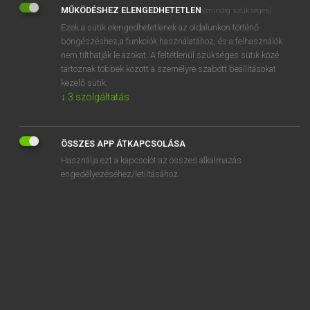
MŰKÖDÉSHEZ ELENGEDHETETLEN
(mindig szükséges)
REGISZTRÁCIÓ
Ezek a sütik elengedhetetlenek az oldalunkon történő
böngészéshez,a funkciók használatához, és a felhasználók
nem tilthatják le azokat. A feltétlenül szükséges sütik közé
tartoznak többek között a személyre szabott beállításokat
kezelő sütik.
↓
3
szolgáltatás
Henry Kammer, Boschné Ablonczy Emőke
MAGYAR−HOLLAND SZÓTÁR
ÖSSZES APP ÁTKAPCSOLÁSA
Kapcsolódó anyagok
Használja ezt a kapcsolót az összes alkalmazás
engedélyezéséhez/letiltásához.
kihirdet
kihirdetés
kihív
kihívás
kihívó
kihízik