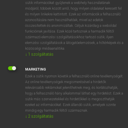
Magyar−holland szótár
sütik információkat gyűjtenek a webhely használatának
módjáról, többek között arról, hogy milyen oldalakat keresett fel
és milyen linkekre kattintott. Ezek az információk a felhasználó
azonosítására nem használhatóak, mivel az adatok
összesítettek és anonimizáltak. Céljuk kizárólag a weboldal
funkcióinak javítása. Ezek közé tartoznak a harmadik féltől
származó elemzési szolgáltatásokhoz tartozó sütik; ilyen
VAN ELŐFIZETÉSED?
elemzési szolgáltatások a látogatóelemzések, a hőtérképek és a
közösségi médiaanalitika.
Van előfizetésem a teljes szócikk megtekintéséhez.
↓
1
szolgáltatás
BELÉPÉS
MARKETING
Ezek a sütik nyomon követik a felhasználó online tevékenységét.
Az online tevékenységek megismerésével a hirdetők
relevánsabb reklámokat jeleníthetnek meg, és korlátozhatják,
hogy a felhasználó hány alkalommal láthat egy hirdetést. Ezek a
sütik más szervezetekkel és hirdetőkkel is megoszthatják
NINCS ELŐFIZETÉSED?
ezeket az információkat. Ezek állandó sütik, amelyek szinte
mindig egy harmadik féltől származnak.
Nincs regisztrációm és előfizetésem. A szótár 2 órás,
↓
2
szolgáltatás
díjmentes próbaverziójának elindításához regisztrálok és
belépek
.