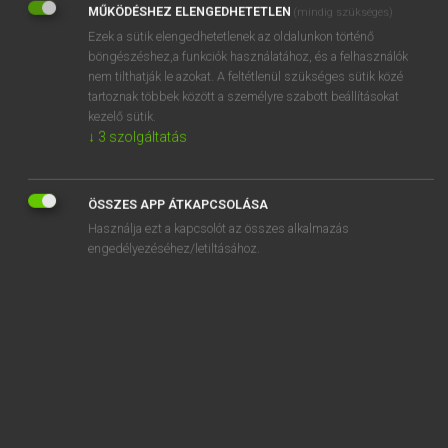
MŰKÖDÉSHEZ ELENGEDHETETLEN
(mindig szükséges)
Ezek a sütik elengedhetetlenek az oldalunkon történő
REGISZTRÁCIÓ
böngészéshez,a funkciók használatához, és a felhasználók
nem tilthatják le azokat. A feltétlenül szükséges sütik közé
tartoznak többek között a személyre szabott beállításokat
kezelő sütik.
↓
3
szolgáltatás
Henry Kammer, Boschné Ablonczy Emőke
MAGYAR−HOLLAND SZÓTÁR
ÖSSZES APP ÁTKAPCSOLÁSA
Kapcsolódó anyagok
Használja ezt a kapcsolót az összes alkalmazás
engedélyezéséhez/letiltásához.
kihasználás
kihasználatlan
kihat
kihatás
kihátrál
kiházasít