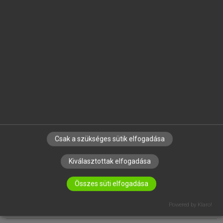
EGYÉNI FELHASZNÁLÓKNAK
TANULÓKNAK
OKTATÁSI INTÉZMÉNYEKNEK
VÁLLALATI MEGOLDÁSOK
SÚGÓ
RÓLUNK
ELÉRHETŐSÉG
SÜTI BEÁLLÍTÁSOK
Csak a szükséges sütik elfogadása
Kiválasztottak elfogadása
IRATKOZZ FEL HÍRLEVELÜNKRE!
Összes süti elfogadása
Powered by Klaro!