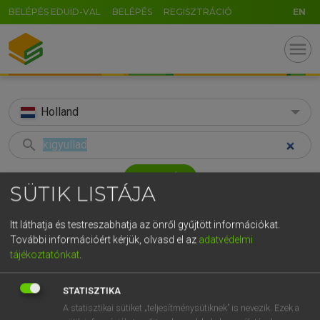
BELÉPÉS EDUID-VAL
BELÉPÉS
REGISZTRÁCIÓ
EN
menu
Holland
search
GR
KERESÉS
SÜTIK LISTÁJA
5
6
7
8
9
ö
ü
ó
TALÁLATOK
60 ms (3 db)
r
t
z
u
i
o
p
ő
ú
Itt láthatja és testreszabhatja az önről gyűjtött információkat.
További információért kérjük, olvasd el az
adatvédelmi
kigyullad
ontbranden
straa
g
h
j
k
l
é
á
ű
Ω
tájékoztatónkat
.
Magyar−holland szótár
Holland−magyar szótár
Hollan
v
b
n
m
,
.
-
AltGr
STATISZTIKA
HENRY KAMMER, BOSCHNÉ ABLONCZY EMŐKE
A statisztikai sütiket „teljesítménysütiknek” is nevezik. Ezek a