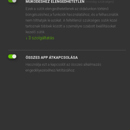
MŰKÖDÉSHEZ ELENGEDHETETLEN
(mindig szükséges)
Ezek a sütik elengedhetetlenek az oldalunkon történő
REGISZTRÁCIÓ
böngészéshez,a funkciók használatához, és a felhasználók
nem tilthatják le azokat. A feltétlenül szükséges sütik közé
tartoznak többek között a személyre szabott beállításokat
kezelő sütik.
↓
3
szolgáltatás
Henry Kammer, Boschné Ablonczy Emőke
MAGYAR−HOLLAND SZÓTÁR
ÖSSZES APP ÁTKAPCSOLÁSA
Kapcsolódó anyagok
Használja ezt a kapcsolót az összes alkalmazás
engedélyezéséhez/letiltásához.
kígyóuborka
kígyóvonal
kígyózik
kigyönyörködi magát
kigyullad
kihágás