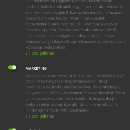
sütik információkat gyűjtenek a webhely használatának
Magyar−holland szótár
arrow_forward_ios
módjáról, többek között arról, hogy milyen oldalakat keresett fel
és milyen linkekre kattintott. Ezek az információk a felhasználó
azonosítására nem használhatóak, mivel az adatok
összesítettek és anonimizáltak. Céljuk kizárólag a weboldal
funkcióinak javítása. Ezek közé tartoznak a harmadik féltől
származó elemzési szolgáltatásokhoz tartozó sütik; ilyen
elemzési szolgáltatások a látogatóelemzések, a hőtérképek és a
VAN ELŐFIZETÉSED?
közösségi médiaanalitika.
Van előfizetésem a teljes szócikk megtekintéséhez.
↓
1
szolgáltatás
BELÉPÉS
MARKETING
Ezek a sütik nyomon követik a felhasználó online tevékenységét.
Az online tevékenységek megismerésével a hirdetők
relevánsabb reklámokat jeleníthetnek meg, és korlátozhatják,
hogy a felhasználó hány alkalommal láthat egy hirdetést. Ezek a
sütik más szervezetekkel és hirdetőkkel is megoszthatják
ezeket az információkat. Ezek állandó sütik, amelyek szinte
NINCS ELŐFIZETÉSED?
mindig egy harmadik féltől származnak.
Nincs regisztrációm és előfizetésem. A szótár 2 órás,
↓
2
szolgáltatás
díjmentes próbaverziójának elindításához regisztrálok és
belépek
.