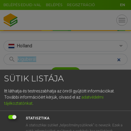
BELÉPÉS EDUID-VAL
BELÉPÉS
REGISZTRÁCIÓ
EN
menu
Holland
search
GR
KERESÉS
SÜTIK LISTÁJA
5
6
7
8
9
ö
ü
ó
TALÁLATOK
37 ms (1 db)
Itt láthatja és testreszabhatja az önről gyűjtött információkat.
r
t
z
u
i
o
p
ő
ú
További információért kérjük, olvasd el az
adatvédelmi
kiguberál
tájékoztatónkat
.
g
h
j
k
l
é
á
ű
Ω
Magyar−holland szótár
v
b
n
m
,
.
-
AltGr
STATISZTIKA
HENRY KAMMER, BOSCHNÉ ABLONCZY EMŐKE
A statisztikai sütiket „teljesítménysütiknek” is nevezik. Ezek a
sütik információkat gyűjtenek a webhely használatának