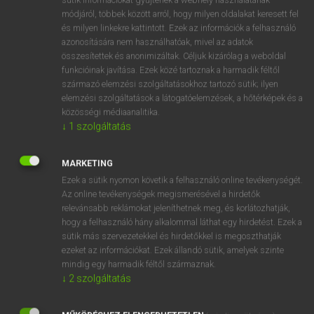
Magyar−holland szótár
módjáról, többek között arról, hogy milyen oldalakat keresett fel
és milyen linkekre kattintott. Ezek az információk a felhasználó
azonosítására nem használhatóak, mivel az adatok
összesítettek és anonimizáltak. Céljuk kizárólag a weboldal
funkcióinak javítása. Ezek közé tartoznak a harmadik féltől
származó elemzési szolgáltatásokhoz tartozó sütik; ilyen
elemzési szolgáltatások a látogatóelemzések, a hőtérképek és a
VAN ELŐFIZETÉSED?
közösségi médiaanalitika.
Van előfizetésem a teljes szócikk megtekintéséhez.
↓
1
szolgáltatás
BELÉPÉS
MARKETING
Ezek a sütik nyomon követik a felhasználó online tevékenységét.
Az online tevékenységek megismerésével a hirdetők
relevánsabb reklámokat jeleníthetnek meg, és korlátozhatják,
hogy a felhasználó hány alkalommal láthat egy hirdetést. Ezek a
sütik más szervezetekkel és hirdetőkkel is megoszthatják
ezeket az információkat. Ezek állandó sütik, amelyek szinte
NINCS ELŐFIZETÉSED?
mindig egy harmadik féltől származnak.
Nincs regisztrációm és előfizetésem. A szótár 2 órás,
↓
2
szolgáltatás
díjmentes próbaverziójának elindításához regisztrálok és
belépek
.