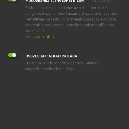
MŰKÖDÉSHEZ ELENGEDHETETLEN
(mindig szükséges)
Ezek a sütik elengedhetetlenek az oldalunkon történő
REGISZTRÁCIÓ
böngészéshez,a funkciók használatához, és a felhasználók
nem tilthatják le azokat. A feltétlenül szükséges sütik közé
tartoznak többek között a személyre szabott beállításokat
kezelő sütik.
↓
3
szolgáltatás
Henry Kammer, Boschné Ablonczy Emőke
MAGYAR−HOLLAND SZÓTÁR
ÖSSZES APP ÁTKAPCSOLÁSA
Kapcsolódó anyagok
Használja ezt a kapcsolót az összes alkalmazás
engedélyezéséhez/letiltásához.
kigondol
kigöngyöl
kigördül
kigőzölgés
kiguberál
kigúnyol