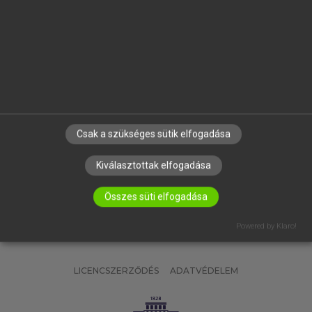
OKTATÁSI INTÉZMÉNYEKNEK
VÁLLALATI MEGOLDÁSOK
SÚGÓ
RÓLUNK
ELÉRHETŐSÉG
SÜTI BEÁLLÍTÁSOK
Csak a szükséges sütik elfogadása
IRATKOZZ FEL HÍRLEVELÜNKRE!
Kiválasztottak elfogadása
Összes süti elfogadása
Powered by Klaro!
LICENCSZERZŐDÉS
ADATVÉDELEM