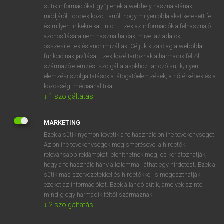
Magyar−holland szótár
arrow_forward_ios
sütik információkat gyűjtenek a webhely használatának
módjáról, többek között arról, hogy milyen oldalakat keresett fel
és milyen linkekre kattintott. Ezek az információk a felhasználó
azonosítására nem használhatóak, mivel az adatok
összesítettek és anonimizáltak. Céljuk kizárólag a weboldal
funkcióinak javítása. Ezek közé tartoznak a harmadik féltől
származó elemzési szolgáltatásokhoz tartozó sütik; ilyen
VAN ELŐFIZETÉSED?
elemzési szolgáltatások a látogatóelemzések, a hőtérképek és a
Van előfizetésem a teljes szócikk megtekintéséhez.
közösségi médiaanalitika.
↓
1
szolgáltatás
BELÉPÉS
MARKETING
Ezek a sütik nyomon követik a felhasználó online tevékenységét.
Az online tevékenységek megismerésével a hirdetők
relevánsabb reklámokat jeleníthetnek meg, és korlátozhatják,
hogy a felhasználó hány alkalommal láthat egy hirdetést. Ezek a
sütik más szervezetekkel és hirdetőkkel is megoszthatják
NINCS ELŐFIZETÉSED?
ezeket az információkat. Ezek állandó sütik, amelyek szinte
mindig egy harmadik féltől származnak.
Nincs regisztrációm és előfizetésem. A szótár 2 órás,
↓
2
szolgáltatás
díjmentes próbaverziójának elindításához regisztrálok és
belépek
.