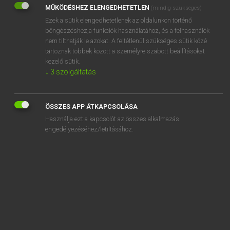
MŰKÖDÉSHEZ ELENGEDHETETLEN
(mindig szükséges)
REGISZTRÁCIÓ
Ezek a sütik elengedhetetlenek az oldalunkon történő
böngészéshez,a funkciók használatához, és a felhasználók
nem tilthatják le azokat. A feltétlenül szükséges sütik közé
tartoznak többek között a személyre szabott beállításokat
kezelő sütik.
↓
3
szolgáltatás
Henry Kammer, Boschné Ablonczy Emőke
MAGYAR−HOLLAND SZÓTÁR
ÖSSZES APP ÁTKAPCSOLÁSA
Kapcsolódó anyagok
Használja ezt a kapcsolót az összes alkalmazás
engedélyezéséhez/letiltásához.
kifütyül
kifűz
kigombol
kigombolkozik
kigondol
kigöngyöl