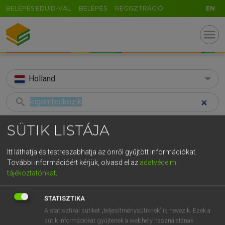
BELÉPÉS EDUID-VAL
BELÉPÉS
REGISZTRÁCIÓ
EN
menu
Holland
search
GR
KERESÉS
SÜTIK LISTÁJA
5
6
7
8
9
ö
ü
ó
TALÁLATOK
58 ms (1 db)
Itt láthatja és testreszabhatja az önről gyűjtött információkat.
r
t
z
u
i
o
p
ő
ú
További információért kérjük, olvasd el az
adatvédelmi
kigombolkozik
tájékoztatónkat
.
g
h
j
k
l
é
á
ű
Ω
Magyar−holland szótár
v
b
n
m
,
.
-
AltGr
STATISZTIKA
A statisztikai sütiket „teljesítménysütiknek” is nevezik. Ezek a
HENRY KAMMER, BOSCHNÉ ABLONCZY EMŐKE
sütik információkat gyűjtenek a webhely használatának