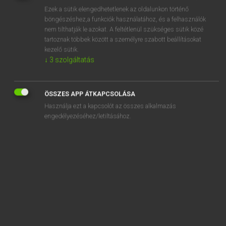
Ezek a sütik elengedhetetlenek az oldalunkon történő
REGISZTRÁCIÓ
böngészéshez,a funkciók használatához, és a felhasználók
nem tilthatják le azokat. A feltétlenül szükséges sütik közé
tartoznak többek között a személyre szabott beállításokat
kezelő sütik.
↓
3
szolgáltatás
Henry Kammer, Boschné Ablonczy Emőke
ÖSSZES APP ÁTKAPCSOLÁSA
MAGYAR−HOLLAND SZÓTÁR
Használja ezt a kapcsolót az összes alkalmazás
Kapcsolódó anyagok
engedélyezéséhez/letiltásához.
kifüstöl
kifütyül
kifűz
kigombol
kigombolkozik
kigondol