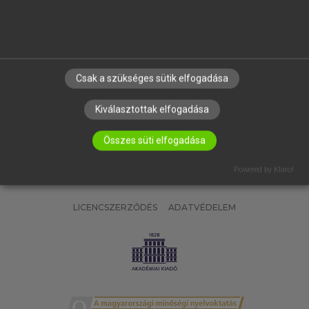
SÚGÓ
RÓLUNK
ELÉRHETŐSÉG
SÜTI BEÁLLÍTÁSOK
Csak a szükséges sütik elfogadása
IRATKOZZ FEL HÍRLEVELÜNKRE!
Kiválasztottak elfogadása
Összes süti elfogadása
Powered by Klaro!
LICENCSZERZŐDÉS
ADATVÉDELEM