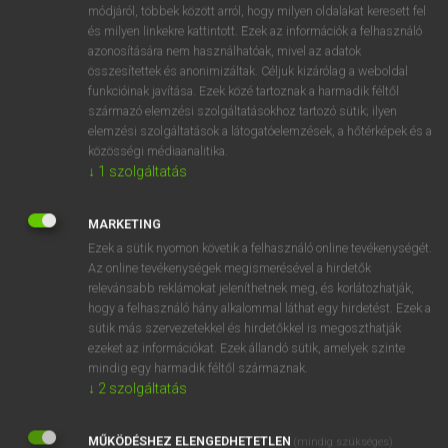
Magyar−holland szótár
módjáról, többek között arról, hogy milyen oldalakat keresett fel
és milyen linkekre kattintott. Ezek az információk a felhasználó
azonosítására nem használhatóak, mivel az adatok
összesítettek és anonimizáltak. Céljuk kizárólag a weboldal
funkcióinak javítása. Ezek közé tartoznak a harmadik féltől
származó elemzési szolgáltatásokhoz tartozó sütik; ilyen
elemzési szolgáltatások a látogatóelemzések, a hőtérképek és a
VAN ELŐFIZETÉSED?
közösségi médiaanalitika.
↓
1
szolgáltatás
Van előfizetésem a teljes szócikk megtekintéséhez.
BELÉPÉS
MARKETING
Ezek a sütik nyomon követik a felhasználó online tevékenységét.
Az online tevékenységek megismerésével a hirdetők
relevánsabb reklámokat jeleníthetnek meg, és korlátozhatják,
hogy a felhasználó hány alkalommal láthat egy hirdetést. Ezek a
sütik más szervezetekkel és hirdetőkkel is megoszthatják
ezeket az információkat. Ezek állandó sütik, amelyek szinte
NINCS ELŐFIZETÉSED?
mindig egy harmadik féltől származnak.
↓
2
szolgáltatás
Nincs regisztrációm és előfizetésem. A szótár 2 órás,
díjmentes próbaverziójának elindításához regisztrálok és
MŰKÖDÉSHEZ ELENGEDHETETLEN
belépek
.
(mindig szükséges)