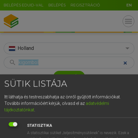
BELÉPÉS EDUID-VAL
BELÉPÉS
REGISZTRÁCIÓ
EN
menu
Holland
search
GR
KERESÉS
SÜTIK LISTÁJA
5
6
7
8
9
ö
ü
ó
TALÁLATOK
50 ms (3 db)
r
t
z
u
i
o
p
ő
ú
Itt láthatja és testreszabhatja az önről gyűjtött információkat.
További információért kérjük, olvasd el az
adatvédelmi
kigombol
losknopen
losm
g
h
j
k
l
é
á
ű
Ω
tájékoztatónkat
.
Magyar−holland szótár
Holland−magyar szótár
Hollan
v
b
n
m
,
.
-
AltGr
STATISZTIKA
HENRY KAMMER, BOSCHNÉ ABLONCZY EMŐKE
A statisztikai sütiket „teljesítménysütiknek” is nevezik. Ezek a