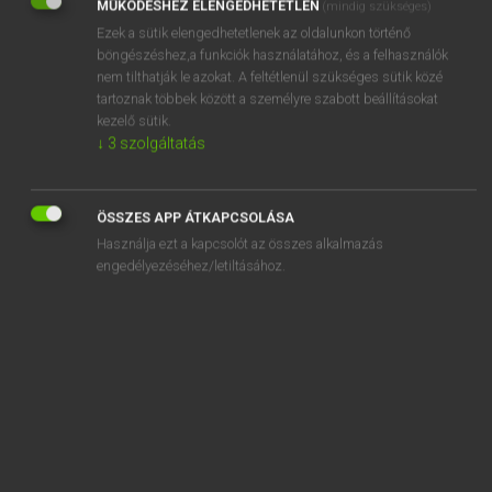
MŰKÖDÉSHEZ ELENGEDHETETLEN
(mindig szükséges)
Ezek a sütik elengedhetetlenek az oldalunkon történő
REGISZTRÁCIÓ
böngészéshez,a funkciók használatához, és a felhasználók
nem tilthatják le azokat. A feltétlenül szükséges sütik közé
tartoznak többek között a személyre szabott beállításokat
kezelő sütik.
↓
3
szolgáltatás
Henry Kammer, Boschné Ablonczy Emőke
MAGYAR−HOLLAND SZÓTÁR
ÖSSZES APP ÁTKAPCSOLÁSA
Kapcsolódó anyagok
Használja ezt a kapcsolót az összes alkalmazás
engedélyezéséhez/letiltásához.
kifürkészhetetlen
kifüstöl
kifütyül
kifűz
kigombol
kigombolkozik