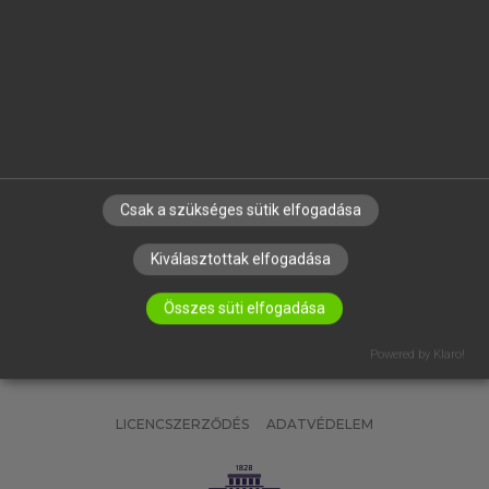
OKTATÁSI INTÉZMÉNYEKNEK
VÁLLALATI MEGOLDÁSOK
SÚGÓ
RÓLUNK
ELÉRHETŐSÉG
SÜTI BEÁLLÍTÁSOK
Csak a szükséges sütik elfogadása
IRATKOZZ FEL HÍRLEVELÜNKRE!
Kiválasztottak elfogadása
Összes süti elfogadása
Powered by Klaro!
LICENCSZERZŐDÉS
ADATVÉDELEM