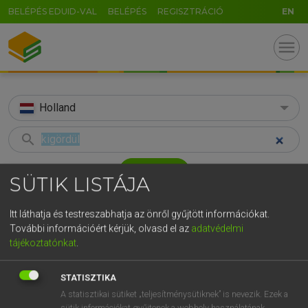
BELÉPÉS EDUID-VAL
BELÉPÉS
REGISZTRÁCIÓ
EN
menu
Holland
search
GR
KERESÉS
SÜTIK LISTÁJA
5
6
7
8
9
ö
ü
ó
TALÁLATOK
40 ms (1 db)
Itt láthatja és testreszabhatja az önről gyűjtött információkat.
r
t
z
u
i
o
p
ő
ú
További információért kérjük, olvasd el az
adatvédelmi
kigördül
tájékoztatónkat
.
g
h
j
k
l
é
á
ű
Ω
Magyar−holland szótár
v
b
n
m
,
.
-
AltGr
STATISZTIKA
HENRY KAMMER, BOSCHNÉ ABLONCZY EMŐKE
A statisztikai sütiket „teljesítménysütiknek” is nevezik. Ezek a
sütik információkat gyűjtenek a webhely használatának