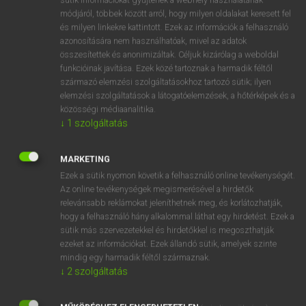
Magyar−holland szótár
módjáról, többek között arról, hogy milyen oldalakat keresett fel
és milyen linkekre kattintott. Ezek az információk a felhasználó
azonosítására nem használhatóak, mivel az adatok
összesítettek és anonimizáltak. Céljuk kizárólag a weboldal
funkcióinak javítása. Ezek közé tartoznak a harmadik féltől
származó elemzési szolgáltatásokhoz tartozó sütik; ilyen
elemzési szolgáltatások a látogatóelemzések, a hőtérképek és a
VAN ELŐFIZETÉSED?
közösségi médiaanalitika.
Van előfizetésem a teljes szócikk megtekintéséhez.
↓
1
szolgáltatás
BELÉPÉS
MARKETING
Ezek a sütik nyomon követik a felhasználó online tevékenységét.
Az online tevékenységek megismerésével a hirdetők
relevánsabb reklámokat jeleníthetnek meg, és korlátozhatják,
hogy a felhasználó hány alkalommal láthat egy hirdetést. Ezek a
sütik más szervezetekkel és hirdetőkkel is megoszthatják
ezeket az információkat. Ezek állandó sütik, amelyek szinte
NINCS ELŐFIZETÉSED?
mindig egy harmadik féltől származnak.
Nincs regisztrációm és előfizetésem. A szótár 2 órás,
↓
2
szolgáltatás
díjmentes próbaverziójának elindításához regisztrálok és
belépek
.