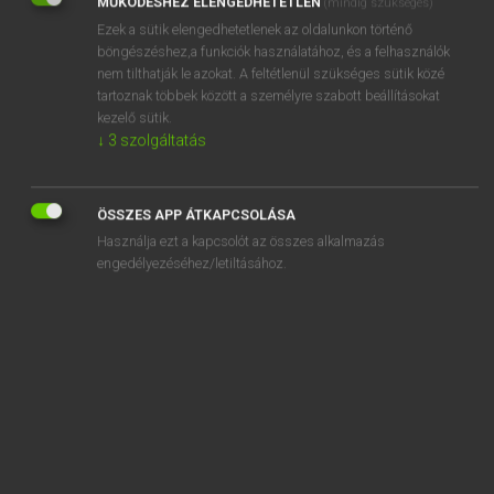
MŰKÖDÉSHEZ ELENGEDHETETLEN
(mindig szükséges)
Ezek a sütik elengedhetetlenek az oldalunkon történő
REGISZTRÁCIÓ
böngészéshez,a funkciók használatához, és a felhasználók
nem tilthatják le azokat. A feltétlenül szükséges sütik közé
tartoznak többek között a személyre szabott beállításokat
kezelő sütik.
↓
3
szolgáltatás
Henry Kammer, Boschné Ablonczy Emőke
MAGYAR−HOLLAND SZÓTÁR
ÖSSZES APP ÁTKAPCSOLÁSA
Kapcsolódó anyagok
Használja ezt a kapcsolót az összes alkalmazás
engedélyezéséhez/letiltásához.
kigombol
kigombolkozik
kigondol
kigöngyöl
kigördül
kigőzölgés