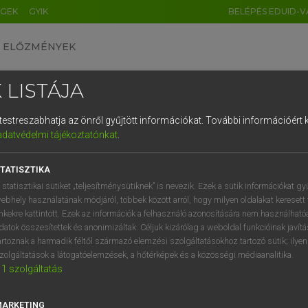
ÉGEK
GYIK
BELÉPÉS EDUID-V
ELŐZMÉNYEK
 LISTÁJA
és testreszabhatja az önről gyűjtött információkat.
További információért k
HU
DE
CN
FR
ES
IT
NL
RU
GR
adatvédelmi tájékoztatónkat
.
Y KAMMER, BOSCHNÉ ABLONCZY EMŐKE
1
2
3
4
5
6
7
8
9
ar−holland szótár
TATISZTIKA
q
w
e
r
t
z
u
i
 statisztikai sütiket „teljesítménysütiknek” is nevezik. Ezek a sütik információkat gy
ebhely használatának módjáról, többek között arról, hogy milyen oldalakat keresett 
a
s
d
f
g
h
j
k
l
é
inkekre kattintott. Ezek az információk a felhasználó azonosítására nem használható
datok összesítettek és anonimizáltak. Céljuk kizárólag a weboldal funkcióinak javít
í
y
x
c
v
b
n
m
,
.
artoznak a harmadik féltől származó elemzési szolgáltatásokhoz tartozó sütik; ilye
zolgáltatások a látogatóelemzések, a hőtérképek és a közösségi médiaanalitika.
VAN ELŐFIZETÉSED?
NINCS ELŐFIZETÉSED
1
szolgáltatás
előfizetésem a teljes szócikk
Nincs regisztrációm és előfiz
megtekintéséhez.
A szótár 2 órás, díjmente
MARKETING