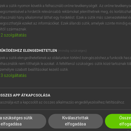
próbaverziójának elindítás
zek a sütik nyomon követik a felhasználó online tevékenységét. Az online tevékeny
BELÉPÉS
regisztrálok és
belépek
.
egismerésével a hirdetők relevánsabb reklámokat jeleníthetnek meg, és korlátozhat
elhasználó hány alkalommal láthat egy hirdetést. Ezek a sütik más szervezetekkel és
egoszthatják ezeket az információkat. Ezek állandó sütik, amelyek szinte mindig 
REGISZTRÁCIÓ
éltől származnak.
2
szolgáltatás
ŰKÖDÉSHEZ ELENGEDHETETLEN
(mindig szükséges)
zek a sütik elengedhetetlenek az oldalunkon történő böngészéshez,a funkciók hasz
elhasználók nem tilthatják le azokat. A feltétlenül szükséges sütik közé tartoznak t
zemélyre szabott beállításokat kezelő sütik.
3
szolgáltatás
SSZES APP ÁTKAPCSOLÁSA
asználja ezt a kapcsolót az összes alkalmazás engedélyezéséhez/letiltásához.
a szükséges sütik
Kiválasztottak
Összes
elfogadása
elfogadása
elfog