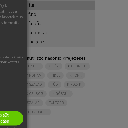
ához
kifut
ségek
ják, hogy a
kifutó
 hirdetőkkel is
egy harmadik
kifutófiú
kifutópálya
kifüggeszt
nálatához, és a
„
kifut
” szó hasonló kifejezései:
öbbek között a
ELINDUL
KIHÚZ
KICSORDUL
KIROHAN
INDUL
KIFORR
KISZALAD
TÚL-
KIFOLYIK
KICSUROG
KIGÖRDÜL
-SZALAD
TÚLFORR
TÚLCSORDUL
 süti
adása