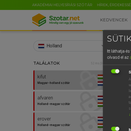
AKADÉMIAI HELYESÍRÁSI SZÓTÁR
HÍREK, ÉRDEKESS
KEDVENCEK
SÜTIK
search
Holland
Itt láthatja 
EN
olvasd el az
TALÁLATOK
HENR
52 ms (9 db)
0
Magy
S
kifut
A
Magyar−holland szótár
w
l
a
afvaren
t
Holland−magyar szótár
s
↓
erover
Van 
Holland−magyar szótár