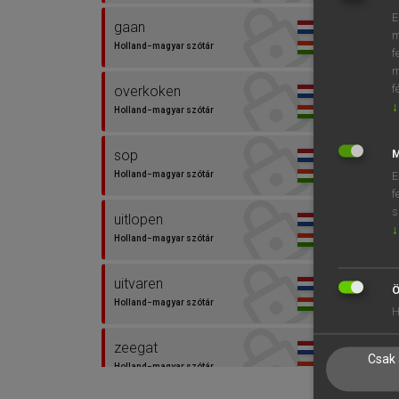
E
gaan
m
Holland−magyar szótár
f
m
f
overkoken
↓
Holland−magyar szótár
sop
M
Holland−magyar szótár
E
f
s
uitlopen
↓
Holland−magyar szótár
uitvaren
Ö
Holland−magyar szótár
H
zeegat
Csak 
Holland−magyar szótár