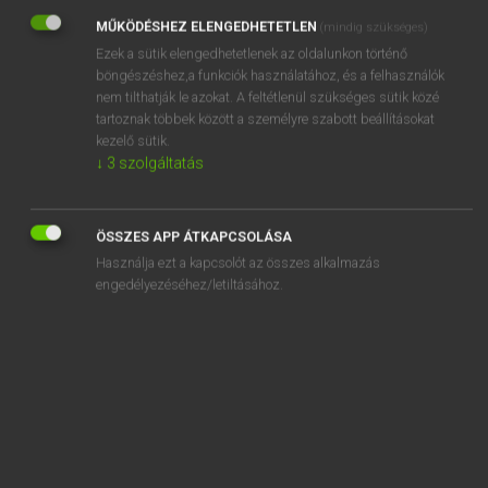
MŰKÖDÉSHEZ ELENGEDHETETLEN
(mindig szükséges)
REGISZTRÁCIÓ
Ezek a sütik elengedhetetlenek az oldalunkon történő
böngészéshez,a funkciók használatához, és a felhasználók
nem tilthatják le azokat. A feltétlenül szükséges sütik közé
tartoznak többek között a személyre szabott beállításokat
kezelő sütik.
↓
3
szolgáltatás
Henry Kammer, Boschné Ablonczy Emőke
MAGYAR−HOLLAND SZÓTÁR
Kapcsolódó anyagok
ÖSSZES APP ÁTKAPCSOLÁSA
Használja ezt a kapcsolót az összes alkalmazás
kiformálódik
engedélyezéséhez/letiltásához.
kiforr
kiforratlan
kiforrott
kifoszt
kifő