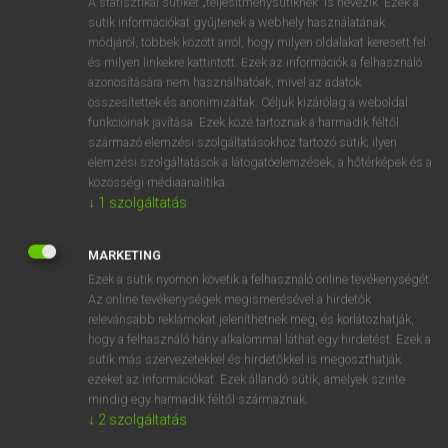
A statisztikai sütiket „teljesítménysütiknek” is nevezik. Ezek a
Magyar−holland szótár
arrow_forward_ios
sütik információkat gyűjtenek a webhely használatának
módjáról, többek között arról, hogy milyen oldalakat keresett fel
és milyen linkekre kattintott. Ezek az információk a felhasználó
azonosítására nem használhatóak, mivel az adatok
összesítettek és anonimizáltak. Céljuk kizárólag a weboldal
funkcióinak javítása. Ezek közé tartoznak a harmadik féltől
származó elemzési szolgáltatásokhoz tartozó sütik; ilyen
VAN ELŐFIZETÉSED?
elemzési szolgáltatások a látogatóelemzések, a hőtérképek és a
Van előfizetésem a teljes szócikk megtekintéséhez.
közösségi médiaanalitika.
↓
1
szolgáltatás
BELÉPÉS
MARKETING
Ezek a sütik nyomon követik a felhasználó online tevékenységét.
Az online tevékenységek megismerésével a hirdetők
relevánsabb reklámokat jeleníthetnek meg, és korlátozhatják,
hogy a felhasználó hány alkalommal láthat egy hirdetést. Ezek a
sütik más szervezetekkel és hirdetőkkel is megoszthatják
NINCS ELŐFIZETÉSED?
ezeket az információkat. Ezek állandó sütik, amelyek szinte
Nincs regisztrációm és előfizetésem. A szótár 2 órás,
mindig egy harmadik féltől származnak.
díjmentes próbaverziójának elindításához regisztrálok és
↓
2
szolgáltatás
belépek
.