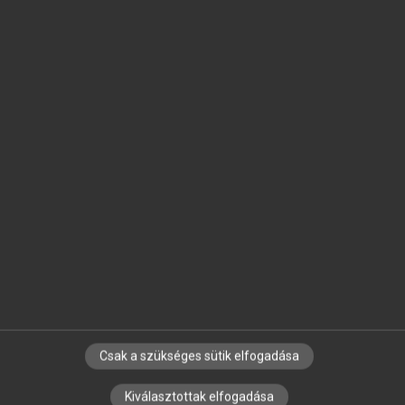
SZOTAR.NET APPLIKÁCIÓ
MICROSOFT OFFICE BŐVÍTMÉNY
BEÉPÜLŐ SZÓTÁRMODUL
ONLINE NYELVVIZSGA
EGYÉNI FELHASZNÁLÓKNAK
TANULÓKNAK
OKTATÁSI INTÉZMÉNYEKNEK
VÁLLALATI MEGOLDÁSOK
SÚGÓ
RÓLUNK
ELÉRHETŐSÉG
SÜTI BEÁLLÍTÁSOK
Csak a szükséges sütik elfogadása
Kiválasztottak elfogadása