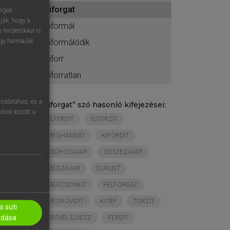
ához
kiforgat
ségek
ják, hogy a
kiformál
 hirdetőkkel is
egy harmadik
kiformálódik
kiforr
kiforratlan
nálatához, és a
„
kiforgat
” szó hasonló kifejezései:
öbbek között a
ELFERDÍT
ELTORZÍT
MEGHAMISÍT
KIFORDÍT
CSŰR-CSAVAR
ÖSSZEZAVAR
MEGZAVAR
ELRONT
MEGCSONKÍT
FELFORGAT
MEGRÖVIDÍT
KITÉP
TORZÍT
 süti
adása
ERŐVEL ELVESZ
FERDÍT