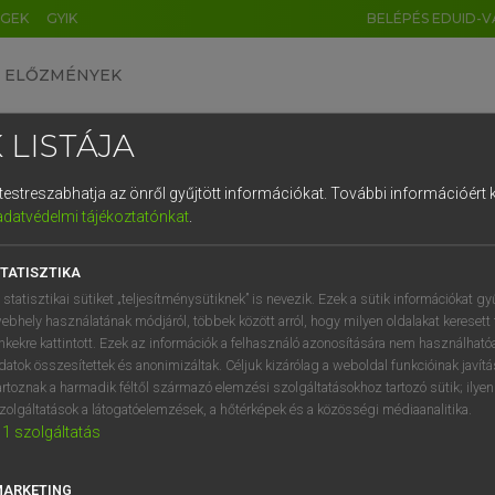
ÉGEK
GYIK
BELÉPÉS EDUID-V
ELŐZMÉNYEK
 LISTÁJA
és testreszabhatja az önről gyűjtött információkat.
További információért k
HU
DE
CN
FR
ES
IT
NL
RU
GR
adatvédelmi tájékoztatónkat
.
Y KAMMER, BOSCHNÉ ABLONCZY EMŐKE
1
2
3
4
5
6
7
8
9
ar−holland szótár
TATISZTIKA
q
w
e
r
t
z
u
i
 statisztikai sütiket „teljesítménysütiknek” is nevezik. Ezek a sütik információkat gy
ebhely használatának módjáról, többek között arról, hogy milyen oldalakat keresett 
a
s
d
f
g
h
j
k
l
é
inkekre kattintott. Ezek az információk a felhasználó azonosítására nem használható
datok összesítettek és anonimizáltak. Céljuk kizárólag a weboldal funkcióinak javít
í
y
x
c
v
b
n
m
,
.
artoznak a harmadik féltől származó elemzési szolgáltatásokhoz tartozó sütik; ilye
zolgáltatások a látogatóelemzések, a hőtérképek és a közösségi médiaanalitika.
VAN ELŐFIZETÉSED?
NINCS ELŐFIZETÉSED
1
szolgáltatás
előfizetésem a teljes szócikk
Nincs regisztrációm és előfiz
megtekintéséhez.
A szótár 2 órás, díjmente
MARKETING