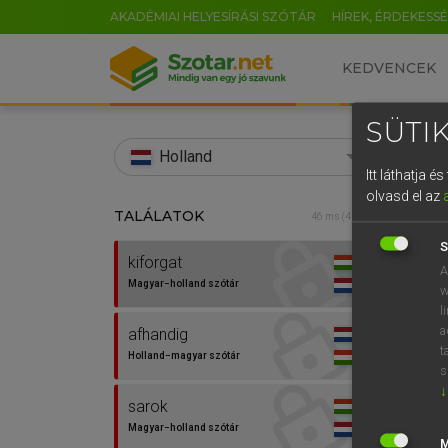
AKADÉMIAI HELYESÍRÁSI SZÓTÁR
HÍREK, ÉRDEKESS
KEDVENCEK
SÜTIK
search
Holland
Itt láthatja 
EN
olvasd el az
TALÁLATOK
HENR
46 ms (4 db)
0
Magy
S
kiforgat
A
Magyar−holland szótár
w
l
a
afhandig
t
Holland−magyar szótár
s
↓
sarok
Van 
Magyar−holland szótár