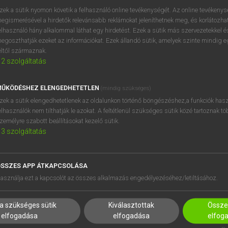
próbaverziójának elindítás
zek a sütik nyomon követik a felhasználó online tevékenységét. Az online tevékeny
BELÉPÉS
regisztrálok és
belépek
.
egismerésével a hirdetők relevánsabb reklámokat jeleníthetnek meg, és korlátozhat
elhasználó hány alkalommal láthat egy hirdetést. Ezek a sütik más szervezetekkel és
egoszthatják ezeket az információkat. Ezek állandó sütik, amelyek szinte mindig 
REGISZTRÁCIÓ
éltől származnak.
2
szolgáltatás
ŰKÖDÉSHEZ ELENGEDHETETLEN
(mindig szükséges)
zek a sütik elengedhetetlenek az oldalunkon történő böngészéshez,a funkciók hasz
elhasználók nem tilthatják le azokat. A feltétlenül szükséges sütik közé tartoznak t
zemélyre szabott beállításokat kezelő sütik.
3
szolgáltatás
SSZES APP ÁTKAPCSOLÁSA
asználja ezt a kapcsolót az összes alkalmazás engedélyezéséhez/letiltásához.
a szükséges sütik
Kiválasztottak
Összes
elfogadása
elfogadása
elfog