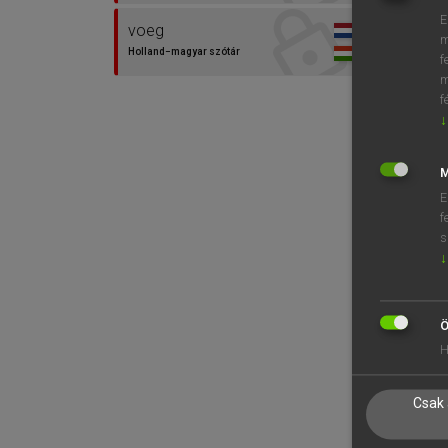
E
voeg
m
Holland−magyar szótár
f
m
f
↓
M
E
f
s
↓
Ö
H
Csak 