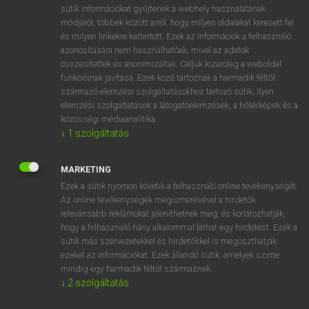
Magyar−holland szótár
arrow_forward_ios
sütik információkat gyűjtenek a webhely használatának
módjáról, többek között arról, hogy milyen oldalakat keresett fel
és milyen linkekre kattintott. Ezek az információk a felhasználó
azonosítására nem használhatóak, mivel az adatok
összesítettek és anonimizáltak. Céljuk kizárólag a weboldal
funkcióinak javítása. Ezek közé tartoznak a harmadik féltől
származó elemzési szolgáltatásokhoz tartozó sütik; ilyen
VAN ELŐFIZETÉSED?
elemzési szolgáltatások a látogatóelemzések, a hőtérképek és a
Van előfizetésem a teljes szócikk megtekintéséhez.
közösségi médiaanalitika.
↓
1
szolgáltatás
BELÉPÉS
MARKETING
Ezek a sütik nyomon követik a felhasználó online tevékenységét.
Az online tevékenységek megismerésével a hirdetők
relevánsabb reklámokat jeleníthetnek meg, és korlátozhatják,
hogy a felhasználó hány alkalommal láthat egy hirdetést. Ezek a
sütik más szervezetekkel és hirdetőkkel is megoszthatják
NINCS ELŐFIZETÉSED?
ezeket az információkat. Ezek állandó sütik, amelyek szinte
mindig egy harmadik féltől származnak.
Nincs regisztrációm és előfizetésem. A szótár 2 órás,
↓
2
szolgáltatás
díjmentes próbaverziójának elindításához regisztrálok és
belépek
.