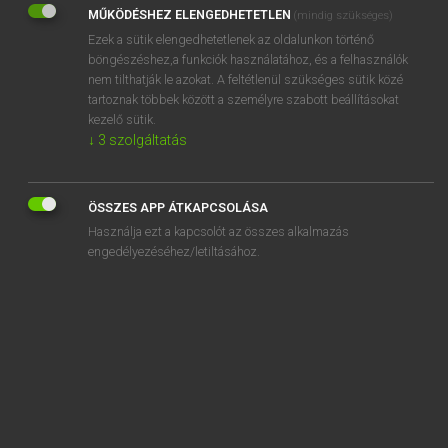
MŰKÖDÉSHEZ ELENGEDHETETLEN
(mindig szükséges)
REGISZTRÁCIÓ
Ezek a sütik elengedhetetlenek az oldalunkon történő
böngészéshez,a funkciók használatához, és a felhasználók
nem tilthatják le azokat. A feltétlenül szükséges sütik közé
tartoznak többek között a személyre szabott beállításokat
kezelő sütik.
↓
3
szolgáltatás
Henry Kammer, Boschné Ablonczy Emőke
MAGYAR−HOLLAND SZÓTÁR
ÖSSZES APP ÁTKAPCSOLÁSA
Kapcsolódó anyagok
Használja ezt a kapcsolót az összes alkalmazás
engedélyezéséhez/letiltásához.
kifogásolható
kifogástalan
kifogy
kifogyhatatlan
kifolyik
kifolyó